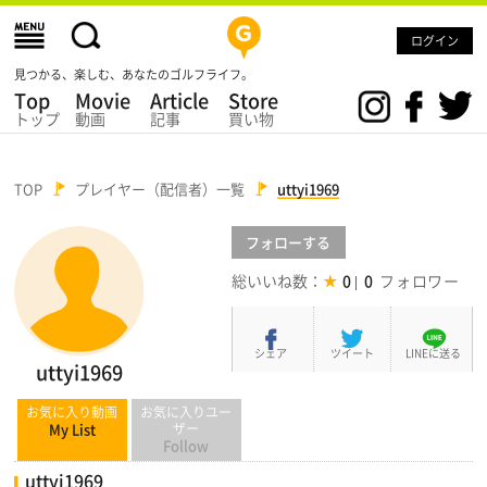
ログイン
見つかる、楽しむ、あなたのゴルフライフ。
Top
Movie
Article
Store
トップ
動画
記事
買い物
TOP
プレイヤー（配信者）一覧
uttyi1969
フォロー
する
総いいね数：
0
0
シェア
ツイート
LINEに送る
uttyi1969
お気に入り動画
お気に入りユー
My List
ザー
Follow
uttyi1969