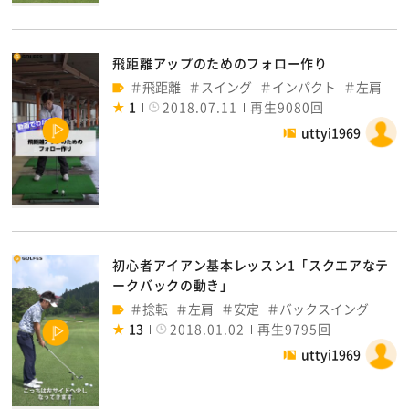
飛距離アップのためのフォロー作り
飛距離
スイング
インパクト
左肩
1
2018.07.11
再生9080回
uttyi1969
初心者アイアン基本レッスン1「スクエアなテ
ークバックの動き」
捻転
左肩
安定
バックスイング
13
2018.01.02
再生9795回
uttyi1969