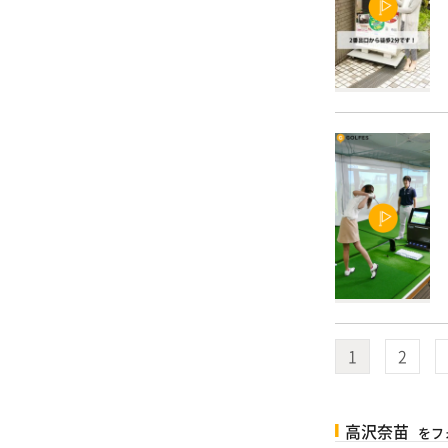
1
2
高沢奈苗
をフ