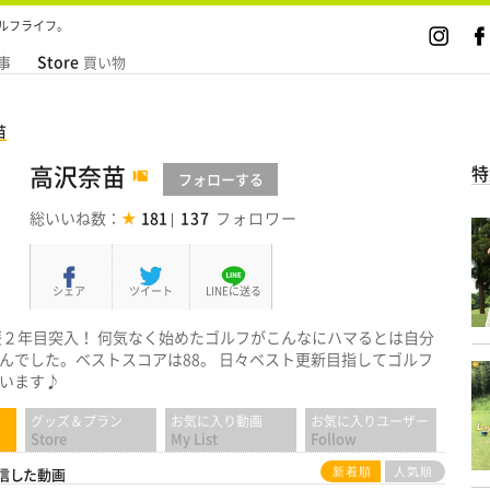
ルフライフ。
Store
事
買い物
苗
高沢奈苗
特
フォロー
する
総いいね数：
181
137
シェア
ツイート
LINEに送る
歴２年目突入！ 何気なく始めたゴルフがこんなにハマるとは自分
んでした。ベストスコアは88。 日々ベスト更新目指してゴルフ
います♪
グッズ＆プラン
お気に入り動画
お気に入りユーザー
Store
My List
Follow
信した動画
新着順
人気順