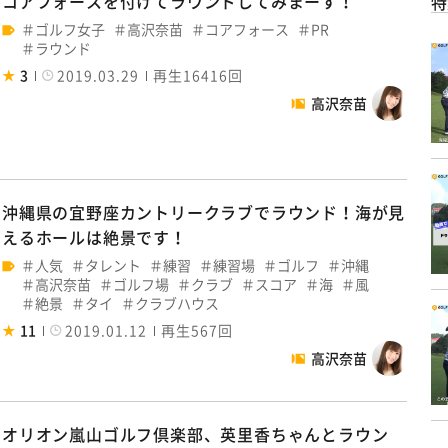
コアフォースを付けてラウンドしてみまーす！
特
ゴルフ女子
高沢奈苗
コアフォース
PR
ラウンド
3
2019.03.29
再生16416回
高沢奈苗
沖縄県の宜野座カントリークラブでラウンド！海が見
えるホールは絶景です！
人気
タレント
練習
練習場
ゴルフ
沖縄
高沢奈苗
ゴルフ場
クラブ
スコア
海
風
絶景
タイ
クラブハウス
11
2019.01.12
再生567回
高沢奈苗
オリオン嵐山ゴルフ倶楽部、英里香ちゃんとラウン