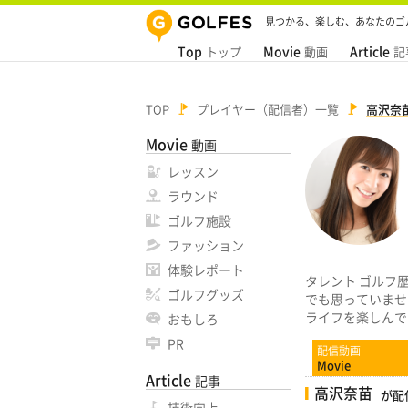
見つかる、楽しむ、あなたのゴ
Top
Movie
Article
トップ
動画
記
TOP
プレイヤー（配信者）一覧
高沢奈
Movie
動画
レッスン
ラウンド
ゴルフ施設
ファッション
体験レポート
タレント ゴルフ
ゴルフグッズ
でも思っていませ
ライフを楽しんで
おもしろ
PR
配信動画
Movie
Article
記事
高沢奈苗
が配
技術向上