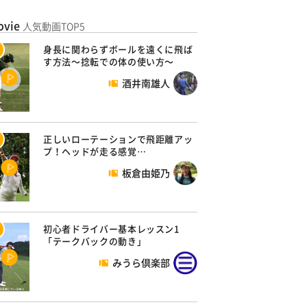
ovie
人気動画TOP5
身長に関わらずボールを遠くに飛ば
す方法～捻転での体の使い方～
酒井南雄人
正しいローテーションで飛距離アッ
プ！ヘッドが走る感覚…
板倉由姫乃
初心者ドライバー基本レッスン1
「テークバックの動き」
みうら倶楽部