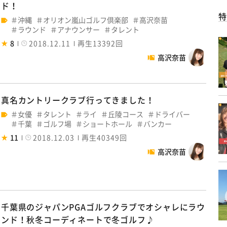
ド！
特
沖縄
オリオン嵐山ゴルフ倶楽部
高沢奈苗
ラウンド
アナウンサー
タレント
8
2018.12.11
再生13392回
高沢奈苗
真名カントリークラブ行ってきました！
女優
タレント
ライ
丘陵コース
ドライバー
千葉
ゴルフ場
ショートホール
バンカー
11
2018.12.03
再生40349回
高沢奈苗
千葉県のジャパンPGAゴルフクラブでオシャレにラウ
ンド！秋冬コーディネートで冬ゴルフ♪