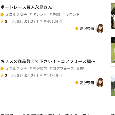
ボートレース芸人永島さん
ゴルフ女子
タレント
静岡
ラウンド
8
2020.01.22
再生40124回
高沢奈苗
おススメ商品教えて下さい！～コアフォース編～
ゴルフ女子
高沢奈苗
コアフォース
PR
2
2019.05.29
再生14319回
高沢奈苗