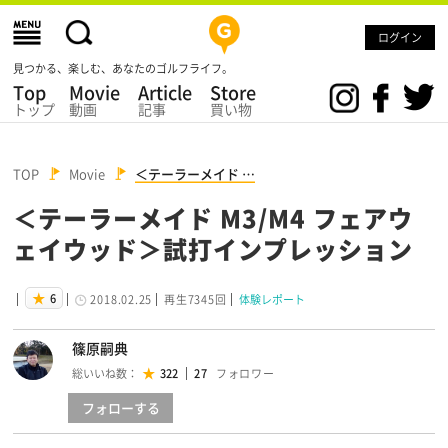
ログイン
見つかる、楽しむ、あなたのゴルフライフ。
Top
Movie
Article
Store
トップ
動画
記事
買い物
TOP
Movie
＜テーラーメイド …
＜テーラーメイド M3/M4 フェアウ
ェイウッド＞試打インプレッション
6
2018.02.25
再生7345回
体験レポート
篠原嗣典
総いいね数：
322
27
フォロー
する