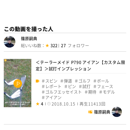
この動画を撮った人
篠原嗣典
総いいね数：
322
27
＜テーラーメイド P790 アイアン【カスタム限
定】＞試打インプレッション
スピン
弾道
ゴルフ
ボール
レポート
ピン
試打
フェース
ゴルフエッセイスト
期待
モデル
アイアン
4
2018.10.15
再生11413回
篠原嗣典