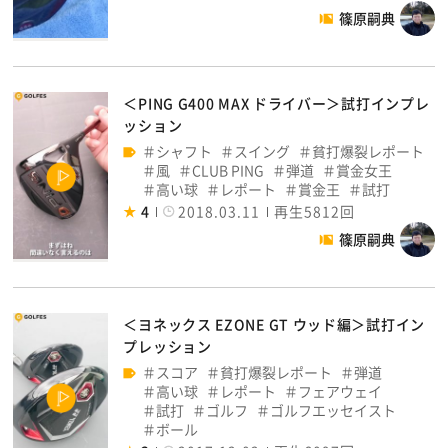
篠原嗣典
＜PING G400 MAX ドライバー＞試打インプレ
ッション
シャフト
スイング
貧打爆裂レポート
風
CLUB PING
弾道
賞金女王
高い球
レポート
賞金王
試打
4
2018.03.11
再生5812回
篠原嗣典
＜ヨネックス EZONE GT ウッド編＞試打イン
プレッション
スコア
貧打爆裂レポート
弾道
高い球
レポート
フェアウェイ
試打
ゴルフ
ゴルフエッセイスト
ボール