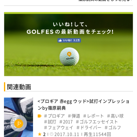
関連動画
<プロギア 赤egg ウッド>試打インプレッショ
ンby篠原嗣典
プロギア
弾道
レポート
高い球
試打
2017
ゴルフエッセイスト
フェアウェイ
ドライバー
ゴルフ
2
2017.10.11
再生11544回