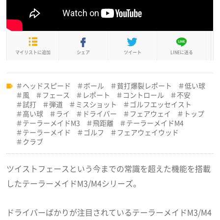
マイリストに追加
シェア
ツイート
LINEに送る
ヘッドスピード
ボール
貧打爆裂レポート
低い球
風
フェース
レポート
コントロール
不安
試打
弾道
ミスショット
ゴルフエッセイスト
高い球
ライ
ドライバー
フェアウェイ
トップ
テーラーメイドM3
飛距離
テーラーメイドM4
テーラーメイド
ゴルフ
フェアウェイウッド
クラブ
ツイストフェースという今までの常識を超えた機能を搭載
したテーラーメイドM3/M4シリーズ。
ドライバーばかりが注目されているテーラーメイドM3/M4