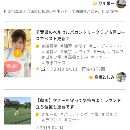
品川栄一
川崎市高津区は溝の口駅周辺を中心として再開発が進み、川崎市中…
千葉県のベルセルバカントリークラブ市原コー
スでベスト更新？！
練習場
練習
ライ
コーディネート
可愛い
東京
ウェア
千葉
ゴルフ
ゴルフ場
髙橋としみ
マナー
市原コース
12
2019.04.11
再生4170回
高橋としみ
【動画】マナーを守って気持ちよくラウンド！
立ち位置も重要です
ルール
パッティング
風
ゴルフ
ラウンド
マナー
2019.04.04