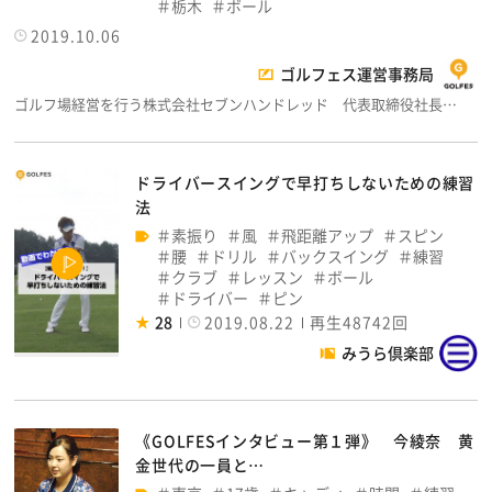
栃木
ボール
2019.10.06
ゴルフェス運営事務局
ゴルフ場経営を行う株式会社セブンハンドレッド 代表取締役社長…
ドライバースイングで早打ちしないための練習
法
素振り
風
飛距離アップ
スピン
腰
ドリル
バックスイング
練習
クラブ
レッスン
ボール
ドライバー
ピン
28
2019.08.22
再生48742回
みうら倶楽部
《GOLFESインタビュー第１弾》 今綾奈 黄
金世代の一員と…