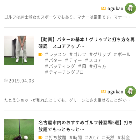
ogukao
ゴルフは紳士淑女のスポーツでもあり、マナーは厳粛です。マナー…
【動画】パターの基本！グリップと打ち方を再
確認 スコアアップ…
レッスン
ゴルフ
グリップ
ボール
パター
ティー
スコア
パッティング
風
打ち方
ティーチングプロ
2019.04.03
ogukao
たとえショットが乱れたとしても、グリーンにさえ乗せることがで…
名古屋市内のおすすめゴルフ練習場5選】打ち
放題でもっともっと…
打ち放題
時間
2017
天然
料金