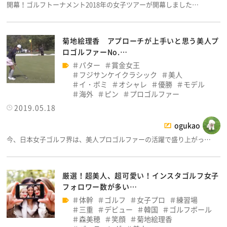
開幕！ゴルフトーナメント2018年の女子ツアーが開幕しました…
菊地絵理香 アプローチが上手いと思う美人プ
ロゴルファーNo.…
パター
賞金女王
フジサンケイクラシック
美人
イ・ボミ
オシャレ
優勝
モデル
海外
ピン
プロゴルファー
2019.05.18
ogukao
今、日本女子ゴルフ界は、美人プロゴルファーの活躍で盛り上がっ…
厳選！超美人、超可愛い！インスタゴルフ女子
フォロワー数が多い…
体幹
ゴルフ
女子プロ
練習場
三重
デビュー
韓国
ゴルフボール
森美穂
笑顔
菊地絵理香