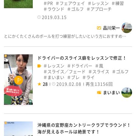
PR
フェアウェイ
レッスン
練習
ラウンド
ゴルフ
アプローチ
2019.03.15
品川栄一
とにかくたくさんのボールを打つ練習がしたいという方におすすめ…
ドライバーのスライス癖をレッスンで修正！
レッスン
ドライバー
風
スライス／フェード
スライス
ゴルフ
まいまい
ブレ
ライ
28
2019.02.08
再生13156回
まいまい
沖縄県の宜野座カントリークラブでラウンド！
海が見えるホールは絶景です！