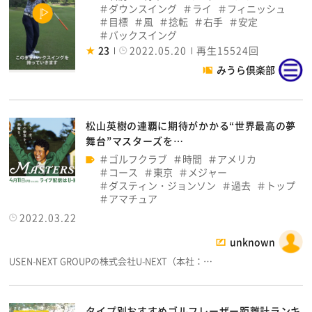
ダウンスイング
ライ
フィニッシュ
目標
風
捻転
右手
安定
バックスイング
23
2022.05.20
再生15524回
みうら倶楽部
松山英樹の連覇に期待がかかる“世界最高の夢
舞台”マスターズを…
ゴルフクラブ
時間
アメリカ
コース
東京
メジャー
ダスティン・ジョンソン
過去
トップ
アマチュア
2022.03.22
unknown
USEN-NEXT GROUPの株式会社U-NEXT（本社：…
タイプ別おすすめゴルフレーザー距離計ランキ