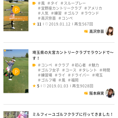
風
タイ
スループレー
宜野座カントリークラブ
アメリカ
人気
練習
ゴルフ
ラウンド
高沢奈苗
コンペ
11
2019.01.12
再生567回
高沢奈苗
埼玉県の大宮カントリークラブでラウンドで～
す！
コンペ
クラブ
初心者
魅力
ゴルフ女子
コース
タレント
時間
練習場
ライ
ドライバー
埼玉
ゴルフ場
風
福岡
5
2019.01.03
再生9028回
阪本麻実
ミルフィーユゴルフクラブに行ってきました！