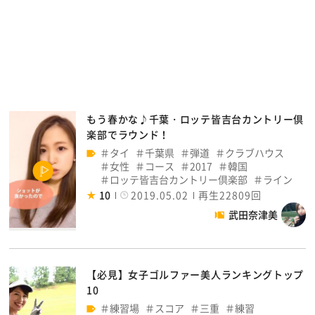
もう春かな♪千葉・ロッテ皆吉台カントリー倶
楽部でラウンド！
タイ
千葉県
弾道
クラブハウス
女性
コース
2017
韓国
ロッテ皆吉台カントリー倶楽部
ライン
10
2019.05.02
再生22809回
武田奈津美
【必見】女子ゴルファー美人ランキングトップ
10
練習場
スコア
三重
練習