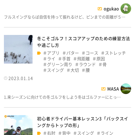
ogukao
フルスイングならば自信を持って振れるけど、ピンまでの距離が５…
冬こそゴルフ！スコアアップのための練習方法
や過ごし方
アプリ
パター
コース
ストレッチ
ライ
手首
飛距離
原因
グリーン周り
ラウンド
骨
スイング
大切
腰
2023.01.14
MASA
1.来シーズンに向けての冬ゴルフをしよう冬はゴルファーにとっ…
初心者ドライバー基本レッスン3「バックスイ
ングからトップの形」
右肘
背中
スイング
ライン