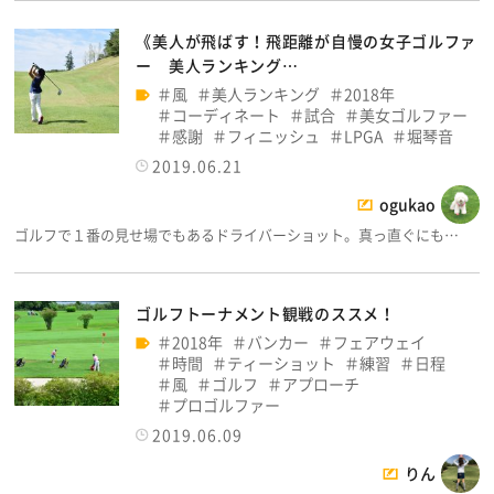
《美人が飛ばす！飛距離が自慢の女子ゴルファ
ー 美人ランキング…
風
美人ランキング
2018年
コーディネート
試合
美女ゴルファー
感謝
フィニッシュ
LPGA
堀琴音
2019.06.21
ogukao
ゴルフで１番の見せ場でもあるドライバーショット。真っ直ぐにも…
ゴルフトーナメント観戦のススメ！
2018年
バンカー
フェアウェイ
時間
ティーショット
練習
日程
風
ゴルフ
アプローチ
プロゴルファー
2019.06.09
りん