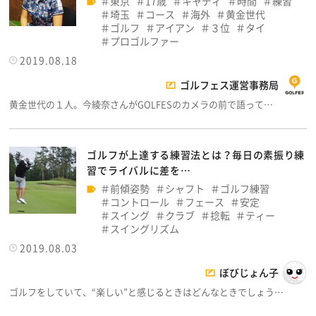
東京
17歳
キャディ
時間
練習
埼玉
コース
海外
黄金世代
ゴルフ
アイアン
３位
タイ
プロゴルファー
2019.08.18
ゴルフェス運営事務局
黄金世代の１人。今綾奈さんがGOLFESのカメラの前で語って…
ゴルフが上達する練習法とは？毎日の素振り練
習でライバルに差を…
前傾姿勢
シャフト
ゴルフ練習
コントロール
フェース
安定
スイング
クラブ
捻転
ティー
スイングリズム
2019.08.03
ぼびじょん子
ゴルフをしていて、“楽しい”と感じるときはどんなときでしょう…