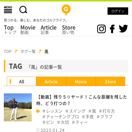
ログイン
見つかる、楽しむ、あなたのゴルフライフ。
Top
Movie
Article
Store
トップ
動画
記事
買い物
TOP
タグ一覧
風
TAG
「風」の記事一覧
All
Article
Movie
Store
【動画】残り５０ヤード！こんな距離を残した
時、どう打つの？
レッスン
スイング
風
打ち方
ティーチングプロ
手首
クラブ
ピン
大切
ティー
2023.01.24