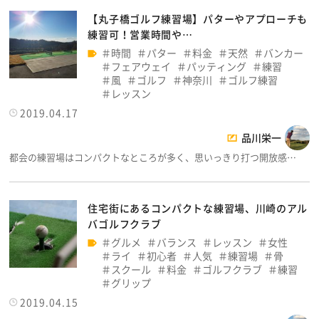
【丸子橋ゴルフ練習場】パターやアプローチも
練習可！営業時間や…
時間
パター
料金
天然
バンカー
フェアウェイ
パッティング
練習
風
ゴルフ
神奈川
ゴルフ練習
レッスン
2019.04.17
品川栄一
都会の練習場はコンパクトなところが多く、思いっきり打つ開放感…
住宅街にあるコンパクトな練習場、川崎のアル
バゴルフクラブ
グルメ
バランス
レッスン
女性
ライ
初心者
人気
練習場
骨
スクール
料金
ゴルフクラブ
練習
グリップ
2019.04.15