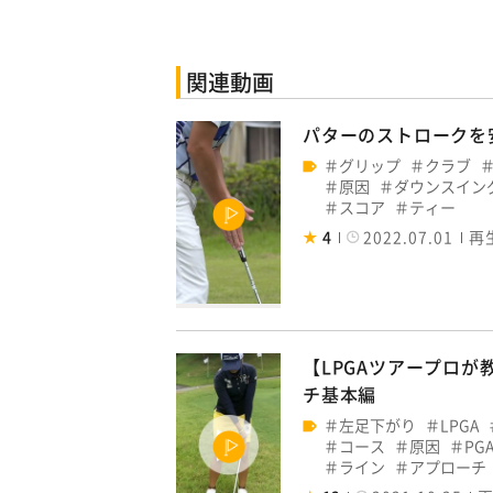
関連動画
パターのストロークを
グリップ
クラブ
原因
ダウンスイン
スコア
ティー
4
2022.07.01
再
【LPGAツアープロか
チ基本編
左足下がり
LPGA
コース
原因
PG
ライン
アプローチ