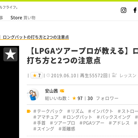
ルフライフ。
Store
事
買い物
る】ロングパットの打ち方と2つの注意点
★
【LPGAツアープロが教える】ロ
打ち方と2つの注意点
7
2019.06.10
再生55572回
レッスン
安山茜
総いいね数：
97
30
テークバック
リズム
インパクト
ストロ
アマチュア
ロングパット
バックスイング
手首
ツアープロ
PGAツアー
アドレス
スイング
距離感