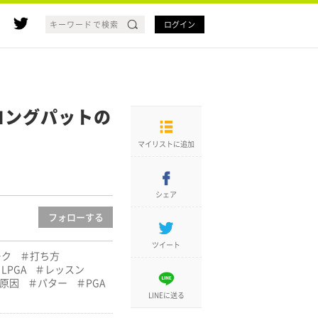
ログイン
ングパットの
マイリストに追加
シェア
フォロー
する
ツイート
ーク
打ち方
LPGA
レッスン
原因
パター
PGA
LINEに送る