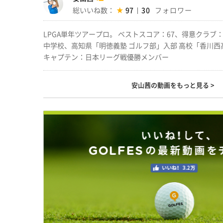
総いいね数：
97
30
LPGA単年ツアープロ。 ベストスコア：67、得意クラ
中学校、高知県「明徳義塾 ゴルフ部」入部 高校「香川西
キャプテン：日本リーグ戦優勝メンバー
安山茜の動画をもっと見る