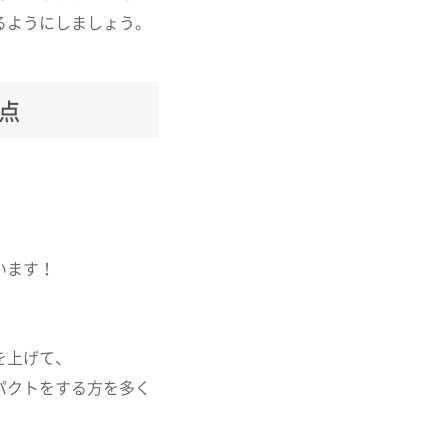
るようにしましょう。
意点
います！
を上げて、
パクトをする方を多く