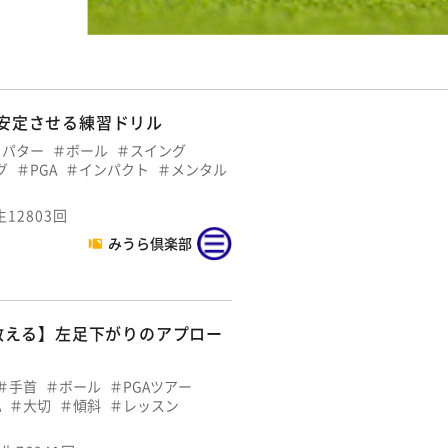
安定させる練習ドリル
パター
ボール
スイング
グ
PGA
インパクト
メンタル
生12803回
みうら倶楽部
゙教える】左足下がりのアプロー
手首
ボール
PGAツアー
A
大切
傾斜
レッスン