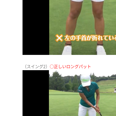
（スイング2）
○正しいロングパット