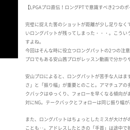
【LPGAプロ直伝！ロングPTで意識すべき2つの
完璧に捉えた筈のショットが距離が少し足りなく
いロングパットが残ってしまった・・・。こうい
すよね。
今回はそんな時に役立つロングパットの2つの注意
プロでもある安山茜プロがレッスン動画で分かり
安山プロによると、ロングパットが苦手な人はま
さ」と「振り幅」が重要とのこと。アマチュアの
クバックはゆっくり、フォローを早くなる傾向が
対にNG。テークバックとフォローは同じ振り幅が
また、ロングパットはちょっとしたミスが大けが
ことも‥。アドレスしたときの「手首」は途中で