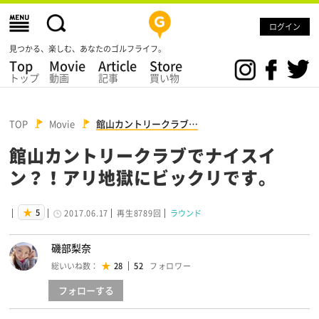
ログイン
見つかる、楽しむ、あなたのゴルフライフ。
Top
Movie
Article
Store
トップ
動画
記事
買い物
TOP
Movie
館山カントリークラブ…
館山カントリークラブでナイスイ
ン？！アリ地獄にビックリです。
5
2017.06.17
再生8789回
ラウンド
磯部梨奈
総いいね数：
28
52
フォロー
する