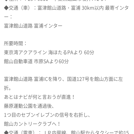
◆交通（車）：富津館山道路・富浦 30km以内 最寄インタ
ー：
富津館山道路 富浦インター
所要時間：
東京湾アクアライン 海ほたるPAより 60分
館山自動車道 市原SAより60分
富津館山道路 富浦ICを降り、国道127号を館山方面に左
折。
あとはナビが何と言おうが直進！
藤原運動公園を通過後、
1つ目のセブンイレブンの信号を右折し、
館山カントリークラブへ！
◆交通（電車）：ＪＲ内房線、館山駅からタクシーで約15