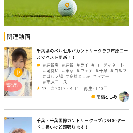
関連動画
千葉県のベルセルバカントリークラブ市原コー
スでベスト更新？！
練習場
練習
ライ
コーディネート
可愛い
東京
ウェア
千葉
ゴルフ
ゴルフ場
髙橋としみ
マナー
市原コース
12
2019.04.11
再生4170回
高橋としみ
千葉・千葉国際カントリークラブは6400ヤー
ド！長いけど頑張ります！