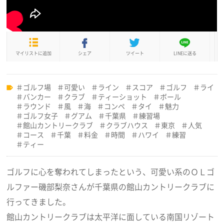
マイリストに追加
シェア
ツイート
LINEに送る
ゴルフ場
可愛い
ライン
スコア
ゴルフ
ライ
バンカー
クラブ
ティーショット
ボール
ラウンド
風
海
コンペ
タイ
魅力
ゴルフ女子
グアム
千葉県
練習場
館山カントリークラブ
クラブハウス
東京
人気
コース
千葉
料金
時間
ハワイ
練習
ティー
ゴルフに心を奪われてしまったという、可愛い系のＯＬゴ
ルファー磯部梨奈さんが千葉県の館山カントリークラブに
行ってきました。
館山カントリークラブは太平洋に面している南国リゾート