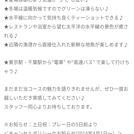
★冬場は温暖気候ですのでグリーンは凍らない♪
★水平線に向かって気持ち良くティーショットできる♪
★レストランや浴室から望む太平洋の水平線の景色が癒さ
れる♪
★近隣の漁港から直接仕入れた新鮮な地魚が楽しめます♪
★東京駅・千葉駅から“電車” や“高速バス” で楽して行けち
ゃう♪
まだまだ当コースの魅力を語りきれませんが、ぜひ一度お
越しいただき実感してみてください♪
スタッフ一同心よりお待ちしております。
※お知らせ：土日祝：プレー日の5日前より
＜キャンセルポリシーのお知らせ(2014年4月1日～）＞