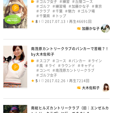
ゴルフ女子
練習
丘陵コース
ゴルフ
練習場
加藤かな子
東京
クラブ
千葉
魅力
ゴルフ場
千葉県
トップ
8
2017.07.13
再生46691回
加藤かな子
南茂原カントリークラブのバンカーで苦戦？！
by大木佐和子
スコア
コース
バンカー
ライン
風
ライ
ラウンド
キャディ
コンペ
南茂原カントリークラブ
ゴルフ女子
5
2017.02.26
再生7214回
大木佐和子
南総ヒルズカントリークラブ（旧：エンゼルカ