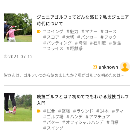
ジュニアゴルフってどんな感じ？私のジュニア
時代について
スイング
魅力
マナー
コース
スコア
大切
バンカー
フック
パッティング
時間
石川遼
緊張
スライス
距離感
2021.07.12
unknown
皆さんは、ゴルフいつから始めましたか？私がゴルフを初めたのは…
競技ゴルフとは？初めてでもわかる競技ゴルフ
入門
試合
緊張
ラウンド
14本
ティー
ゴルフ場
ハンデ
アマチュア
パター
オフィシャルハンデ
目標
スイング