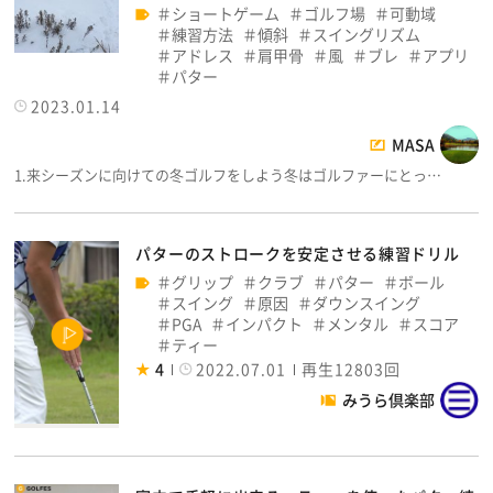
ショートゲーム
ゴルフ場
可動域
練習方法
傾斜
スイングリズム
アドレス
肩甲骨
風
ブレ
アプリ
パター
2023.01.14
MASA
1.来シーズンに向けての冬ゴルフをしよう冬はゴルファーにとっ…
パターのストロークを安定させる練習ドリル
グリップ
クラブ
パター
ボール
スイング
原因
ダウンスイング
PGA
インパクト
メンタル
スコア
ティー
4
2022.07.01
再生12803回
みうら倶楽部