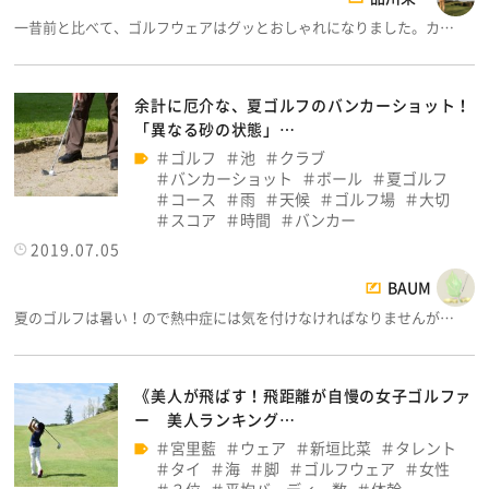
一昔前と比べて、ゴルフウェアはグッとおしゃれになりました。カ…
余計に厄介な、夏ゴルフのバンカーショット！
「異なる砂の状態」…
ゴルフ
池
クラブ
バンカーショット
ボール
夏ゴルフ
コース
雨
天候
ゴルフ場
大切
スコア
時間
バンカー
2019.07.05
BAUM
夏のゴルフは暑い！ので熱中症には気を付けなければなりませんが…
《美人が飛ばす！飛距離が自慢の女子ゴルファ
ー 美人ランキング…
宮里藍
ウェア
新垣比菜
タレント
タイ
海
脚
ゴルフウェア
女性
３位
平均バーディー数
体幹