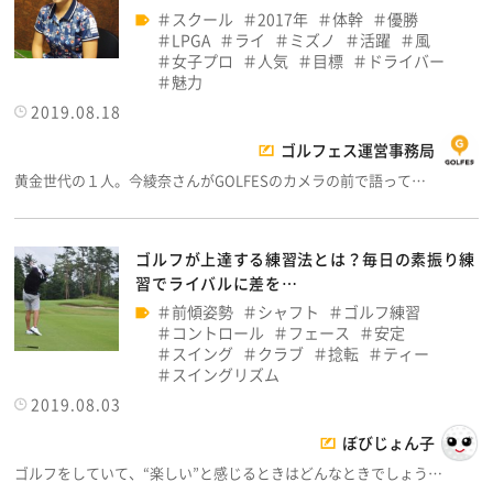
スクール
2017年
体幹
優勝
LPGA
ライ
ミズノ
活躍
風
女子プロ
人気
目標
ドライバー
魅力
2019.08.18
ゴルフェス運営事務局
黄金世代の１人。今綾奈さんがGOLFESのカメラの前で語って…
ゴルフが上達する練習法とは？毎日の素振り練
習でライバルに差を…
前傾姿勢
シャフト
ゴルフ練習
コントロール
フェース
安定
スイング
クラブ
捻転
ティー
スイングリズム
2019.08.03
ぼびじょん子
ゴルフをしていて、“楽しい”と感じるときはどんなときでしょう…