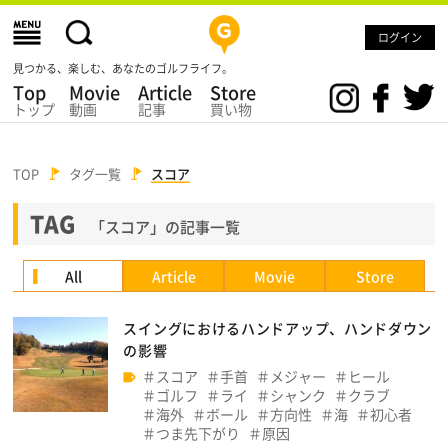
ログイン
見つかる、楽しむ、あなたのゴルフライフ。
Top
Movie
Article
Store
トップ
動画
記事
買い物
TOP
タグ一覧
スコア
TAG
「スコア」の記事一覧
All
Article
Movie
Store
スイングにおけるハンドアップ、ハンドダウン
の影響
スコア
手首
メジャー
ヒール
ゴルフ
ライ
シャンク
クラブ
海外
ボール
方向性
海
初心者
つま先下がり
原因