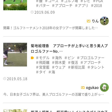
腰
コース
ゴルフ場
レビ
PGA
パター
アプローチ
アプリ
2018
2019.06.09
りん
開幕！ゴルフトーナメント2018年の女子ツアーが開幕しました…
菊地絵理香 アプローチが上手いと思う美人プ
ロゴルファーNo.…
モデル
海外
ピン
プロゴルファー
飛距離
鈴木愛
復活
アプローチ
宮里藍
ウェア
新垣比菜
タレント
タイ
海
2019.05.18
ogukao
今、日本女子ゴルフ界は、美人プロゴルファーの活躍で盛り上がっ…
厳選！超美人、超可愛い！インスタゴルフ女子