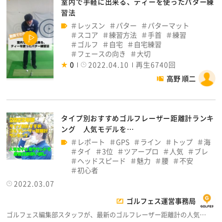
室内で手軽に出来る、ティーを使ったパター練
習法
レッスン
パター
パターマット
スコア
練習方法
手首
練習
ゴルフ
自宅
自宅練習
フェースの向き
大切
0
2022.04.10
再生6740回
高野 順二
タイプ別おすすめゴルフレーザー距離計ランキ
ング 人気モデルを…
レポート
GPS
ライン
トップ
海
タイ
3位
ツアープロ
人気
ブレ
ヘッドスピード
魅力
腰
不安
初心者
2022.03.07
ゴルフェス運営事務局
ゴルフェス編集部スタッフが、最新のゴルフレーザー距離計の人気…