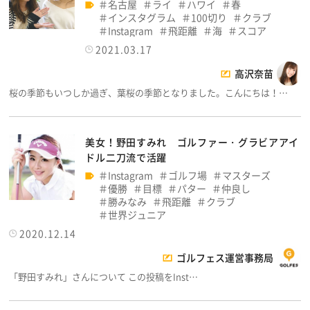
名古屋
ライ
ハワイ
春
インスタグラム
100切り
クラブ
Instagram
飛距離
海
スコア
2021.03.17
高沢奈苗
桜の季節もいつしか過ぎ、葉桜の季節となりました。こんにちは！…
美女！野田すみれ ゴルファー・グラビアアイ
ドル二刀流で活躍
Instagram
ゴルフ場
マスターズ
優勝
目標
パター
仲良し
勝みなみ
飛距離
クラブ
世界ジュニア
2020.12.14
ゴルフェス運営事務局
「野田すみれ」さんについて この投稿をInst…