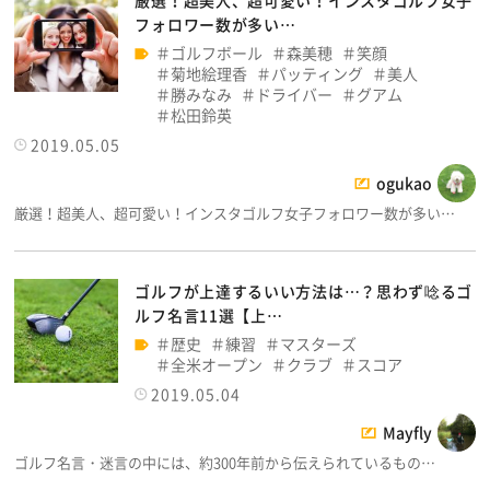
フォロワー数が多い…
ゴルフボール
森美穂
笑顔
菊地絵理香
パッティング
美人
勝みなみ
ドライバー
グアム
松田鈴英
2019.05.05
ogukao
厳選！超美人、超可愛い！インスタゴルフ女子フォロワー数が多い…
ゴルフが上達するいい方法は…？思わず唸るゴ
ルフ名言11選【上…
歴史
練習
マスターズ
全米オープン
クラブ
スコア
2019.05.04
Mayfly
ゴルフ名言・迷言の中には、約300年前から伝えられているもの…