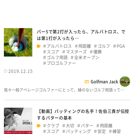
パー5で第2打が入ったら、アルバトロス、で
は第1打が入ったら…
アルバトロス
飛距離
ゴルフ
PGA
スコア
マスターズ
優勝
ゴルフ用語
全米オープン
プロゴルファー
2019.12.15
Golfman Jack
我々一般アベレージゴルファーにとって、縁のないゴルフ用語って…
【動画】パッティングの名手！佐伯三貴が伝授
するパターの基本
クラブ
大切
パター
飛距離
スコア
パッティング
安定
練習