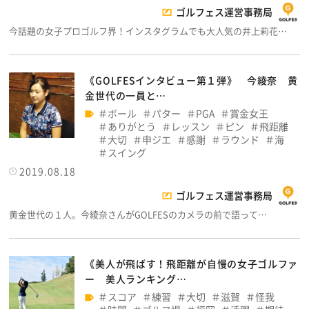
ゴルフェス運営事務局
今話題の女子プロゴルフ界！インスタグラムでも大人気の井上莉花…
《GOLFESインタビュー第１弾》 今綾奈 黄
金世代の一員と…
ボール
パター
PGA
賞金女王
ありがとう
レッスン
ピン
飛距離
大切
申ジエ
感謝
ラウンド
海
スイング
2019.08.18
ゴルフェス運営事務局
黄金世代の１人。今綾奈さんがGOLFESのカメラの前で語って…
《美人が飛ばす！飛距離が自慢の女子ゴルファ
ー 美人ランキング…
スコア
練習
大切
滋賀
怪我