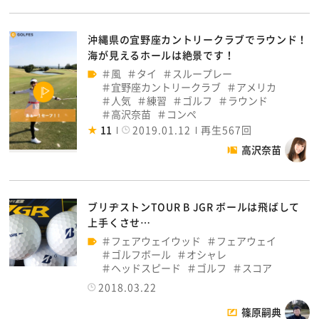
沖縄県の宜野座カントリークラブでラウンド！
海が見えるホールは絶景です！
風
タイ
スループレー
宜野座カントリークラブ
アメリカ
人気
練習
ゴルフ
ラウンド
高沢奈苗
コンペ
11
2019.01.12
再生567回
高沢奈苗
ブリヂストンTOUR B JGR ボールは飛ばして
上手くさせ…
フェアウェイウッド
フェアウェイ
ゴルフボール
オシャレ
ヘッドスピード
ゴルフ
スコア
2018.03.22
篠原嗣典