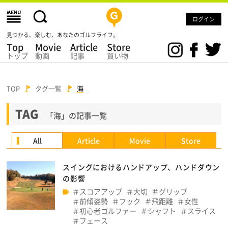
ログイン
見つかる、楽しむ、あなたのゴルフライフ。
Top
Movie
Article
Store
トップ
動画
記事
買い物
TOP
タグ一覧
海
TAG
「海」の記事一覧
All
Article
Movie
Store
スイングにおけるハンドアップ、ハンドダウン
の影響
スコアアップ
大切
グリップ
前傾姿勢
フック
飛距離
女性
初心者ゴルファー
シャフト
スライス
フェース