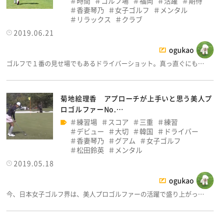
時間
ゴルフ場
福岡
活躍
期待
香妻琴乃
女子ゴルフ
メンタル
リラックス
クラブ
2019.06.21
ogukao
ゴルフで１番の見せ場でもあるドライバーショット。真っ直ぐにも…
菊地絵理香 アプローチが上手いと思う美人プ
ロゴルファーNo.…
練習場
スコア
三重
練習
デビュー
大切
韓国
ドライバー
香妻琴乃
グアム
女子ゴルフ
松田鈴英
メンタル
2019.05.18
ogukao
今、日本女子ゴルフ界は、美人プロゴルファーの活躍で盛り上がっ…