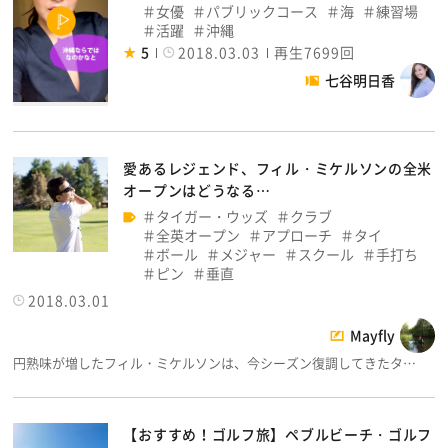
女優
パブリックコース
海
練習場
活躍
沖縄
5
2018.03.03
再生7699回
七谷明日香
愛あるレジェンド、フィル・ミケルソンの全米
オープンはどうなる…
タイガー・ウッズ
クラブ
全英オープン
アプローチ
タイ
ボール
メジャー
スクール
手打ち
ピン
垂直
2018.03.01
Mayfly
円熟味が増したフィル・ミケルソンは、今シーズン復調してきたタ…
【おすすめ！ゴルフ旅】ペブルビーチ・ゴルフ