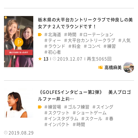
栃木県の大平台カントリークラブで仲良しの美
女アナ２人でラウンドです！
北海道
時間
ローテーション
ティー
大平台カントリークラブ
人気
ラウンド
料金
コンペ
練習
初心者
13
2019.12.07
再生5065回
高橋麻美
《GOLFESインタビュー第2弾》 美人プロゴ
ルファー井上莉…
練習場
ゴルフ練習
スイング
スクワット
ショートゲーム
インスタグラム
スクール
春
インパクト
時間
2019.08.29