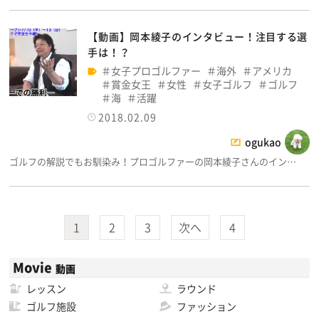
【動画】岡本綾子のインタビュー！注目する選
手は！？
女子プロゴルファー
海外
アメリカ
賞金女王
女性
女子ゴルフ
ゴルフ
海
活躍
2018.02.09
ogukao
ゴルフの解説でもお馴染み！プロゴルファーの岡本綾子さんのイン…
1
2
3
次へ
4
Movie
動画
レッスン
ラウンド
ゴルフ施設
ファッション