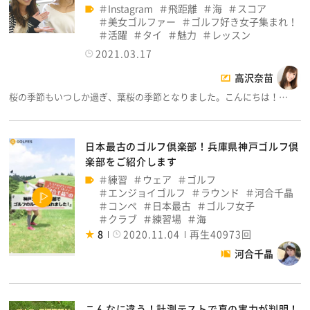
Instagram
飛距離
海
スコア
美女ゴルファー
ゴルフ好き女子集まれ！
活躍
タイ
魅力
レッスン
2021.03.17
高沢奈苗
桜の季節もいつしか過ぎ、葉桜の季節となりました。こんにちは！…
日本最古のゴルフ倶楽部！兵庫県神戸ゴルフ倶
楽部をご紹介します
練習
ウェア
ゴルフ
エンジョイゴルフ
ラウンド
河合千晶
コンペ
日本最古
ゴルフ女子
クラブ
練習場
海
8
2020.11.04
再生40973回
河合千晶
こんなに違う！計測テストで真の実力が判明！