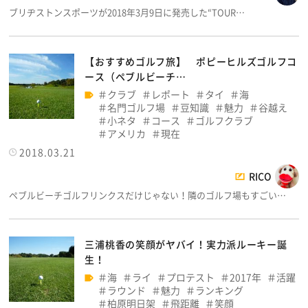
ブリヂストンスポーツが2018年3月9日に発売した“TOUR…
【おすすめゴルフ旅】 ポピーヒルズゴルフコ
ース（ペブルビーチ…
クラブ
レポート
タイ
海
名門ゴルフ場
豆知識
魅力
谷越え
小ネタ
コース
ゴルフクラブ
アメリカ
現在
2018.03.21
RICO
ペブルビーチゴルフリンクスだけじゃない！隣のゴルフ場もすごい…
三浦桃香の笑顔がヤバイ！実力派ルーキー誕
生！
海
ライ
プロテスト
2017年
活躍
ラウンド
魅力
ランキング
柏原明日架
飛距離
笑顔