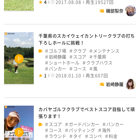
4
2017.08.08
再生19527回
磯部梨奈
千葉県のスカイウェイカントリークラブの打ち
下ろしホールに挑戦！
ゴルフ場
クラブ
メンテナンス
岩崎静羅
スコア
千葉県
ショートホール
クラブハウス
バンカー
コース
風
1
2018.01.10
再生607回
岩崎静羅
カバヤゴルフクラブでベストスコア目指して頑
張ります！
スコア
ガードバンカー
バンカー
コース
パッティング
海外
ラウンド
タイ
コンペ
料金