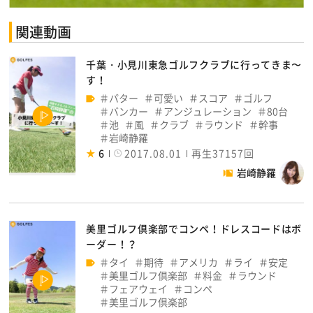
関連動画
千葉・小見川東急ゴルフクラブに行ってきま〜
す！
パター
可愛い
スコア
ゴルフ
バンカー
アンジュレーション
80台
池
風
クラブ
ラウンド
幹事
岩崎静羅
6
2017.08.01
再生37157回
岩崎静羅
美里ゴルフ倶楽部でコンペ！ドレスコードはボ
ーダー！？
タイ
期待
アメリカ
ライ
安定
美里ゴルフ倶楽部
料金
ラウンド
フェアウェイ
コンペ
美里ゴルフ倶楽部