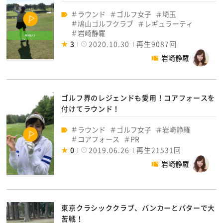
ラウンド
ゴルフ女子
埼玉
鳩山ゴルフクラブ
レギュラーティ
岩崎静羅
3
2020.10.30
再生9087回
岩崎静羅
ゴルフ界のレジェンドも愛用！コアフォースを
付けてラウンド！
ラウンド
ゴルフ女子
岩崎静羅
コアフォース
PR
0
2019.06.26
再生21531回
岩崎静羅
東京クラシッククラブ、バンカーとパターで大
苦戦！