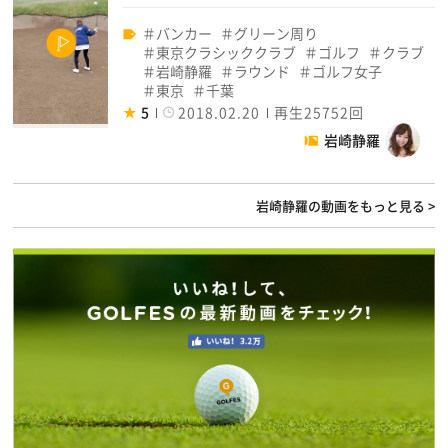
バンカー
グリーン周り
東京クラシッククラブ
ゴルフ
クラブ
岩崎静羅
ラウンド
ゴルフ女子
東京
千葉
5
2018.02.20
再生25752回
岩崎静羅
岩崎静羅の動画をもっと見る