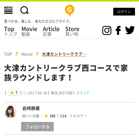
ログイン
見つかる、楽しむ、あなたのゴルフライフ。
Top
Movie
Article
Store
トップ
動画
記事
買い物
TOP
Movie
大津カントリークラブ…
大津カントリークラブ西コースで家
族ラウンドします！
7
2017.06.18
再生30070回
ラウンド
岩崎静羅
総いいね数：
100
116
フォロー
する