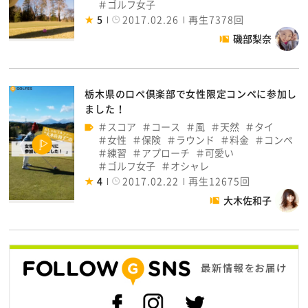
ゴルフ女子
5
2017.02.26
再生7378回
磯部梨奈
栃木県のロペ倶楽部で女性限定コンペに参加し
ました！
スコア
コース
風
天然
タイ
女性
保険
ラウンド
料金
コンペ
練習
アプローチ
可愛い
ゴルフ女子
オシャレ
4
2017.02.22
再生12675回
大木佐和子