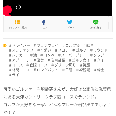
マイリストに追加
シェア
ツイート
LINEに送る
ドライバー
フェアウェイ
ゴルフ場
練習
メンテナンス
可愛い
スコア
ゴルフ
ラウンド
バンカー
池
コンペ
スーパープレー
クラブ
アプローチ
滋賀
岩崎静羅
ゴルフ女子
タイ
コース
丘陵コース
グリーン周り
笑顔
林間コース
ロングパット
日程
練習場
料金
ライ
可愛いゴルファー岩崎静羅さんが、大好きな家族と滋賀県
にある大津カントリークラブ西コースでラウンド。
ゴルフが大好きな一家、どんなプレーが飛び出すでしょう
か！？