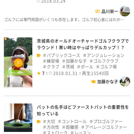
2018.03.24
品川栄一
ゴルフには専門用語がいくつも存在します。ゴルフ初心者にはわか…
茨城県のオールドオーチャードゴルフクラブで
ラウンド！寒い時はやっぱりデルカップ！？
パブリックコース
アンジュレーション
練習場
加藤かな子
ゴルフクラブ
クラブ
茨城
ボール
ゴルフ場
7
2018.01.31
再生15540回
加藤かな子
パットの名手ほどファーストパットの重要性を
知っている
大切
コントロール
プロゴルファー
方向性
距離感
アベレージゴルファー
ストローク
レッスン