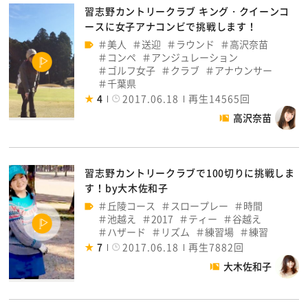
習志野カントリークラブ キング・クイーンコ
ースに女子アナコンビで挑戦します！
美人
送迎
ラウンド
高沢奈苗
コンペ
アンジュレーション
ゴルフ女子
クラブ
アナウンサー
千葉県
4
2017.06.18
再生14565回
高沢奈苗
習志野カントリークラブで100切りに挑戦しま
す！by大木佐和子
丘陵コース
スロープレー
時間
池越え
2017
ティー
谷越え
ハザード
リズム
練習場
練習
7
2017.06.18
再生7882回
大木佐和子