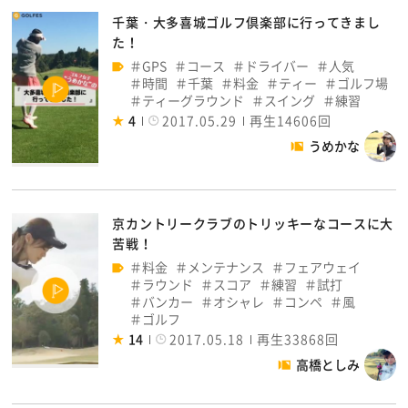
千葉・大多喜城ゴルフ倶楽部に行ってきまし
た！
GPS
コース
ドライバー
人気
時間
千葉
料金
ティー
ゴルフ場
ティーグラウンド
スイング
練習
4
2017.05.29
再生14606回
うめかな
京カントリークラブのトリッキーなコースに大
苦戦！
料金
メンテナンス
フェアウェイ
ラウンド
スコア
練習
試打
バンカー
オシャレ
コンペ
風
ゴルフ
14
2017.05.18
再生33868回
高橋としみ