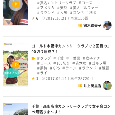
真名カントリークラブ
コース
アメリカ
天然
美人ゴルファー
ラウンド
人気
コンペ
料金
6
2017.10.21
再生155回
鈴木絵美子
ゴールド木更津カントリークラブで２回目の1
00切り達成？！
クラブ
千葉
千葉県
女子アナ
コース
100切り
青木功
ゴルフ場
期待
GPS
ライン
ラウンド
練習
ライ
1
2017.09.14
再生28720回
井上英里香
千葉・森永高滝カントリークラブで女子会コン
ペ頑張りま～す！