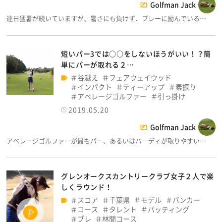
Golfman Jack
連日猛暑が続いていますが、暑さにも負けず、プレーに励んでいる…
短いパー3では○○をしないほうがいい！？簡
単にパーが取れる２…
谷越え
フェアウェイウッド
インパクト
ティーアップ
素振り
アベレージゴルファー
引っ掛け
2019.05.20
Golfman Jack
アベレージゴルファーが最もパー、あるいはバーディが取りやすい…
グレンオークスカントリークラブ女子２人で楽
しくラウンド！
スコア
千葉県
モデル
バンカー
コース
タレント
パッティング
ブレ
林間コース