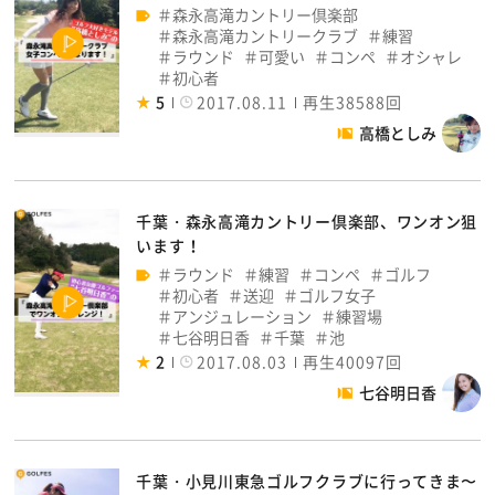
森永高滝カントリー倶楽部
森永高滝カントリークラブ
練習
ラウンド
可愛い
コンペ
オシャレ
初心者
5
2017.08.11
再生38588回
高橋としみ
千葉・森永高滝カントリー倶楽部、ワンオン狙
います！
ラウンド
練習
コンペ
ゴルフ
初心者
送迎
ゴルフ女子
アンジュレーション
練習場
七谷明日香
千葉
池
2
2017.08.03
再生40097回
七谷明日香
千葉・小見川東急ゴルフクラブに行ってきま〜