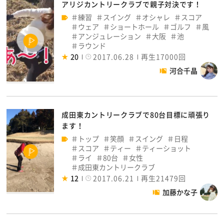
アリジカントリークラブで親子対決です！
練習
スイング
オシャレ
スコア
ウェア
ショートホール
ゴルフ
風
アンジュレーション
大阪
池
ラウンド
20
2017.06.28
再生17000回
河合千晶
成田東カントリークラブで80台目標に頑張り
ます！
トップ
笑顔
スイング
日程
スコア
ティー
ティーショット
ライ
80台
女性
成田東カントリークラブ
12
2017.06.21
再生21479回
加藤かな子