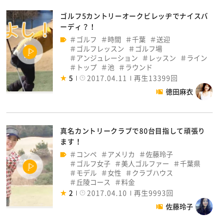
ゴルフ5カントリーオークビレッヂでナイスバ
ーディ？！
ゴルフ
時間
千葉
送迎
ゴルフレッスン
ゴルフ場
アンジュレーション
レッスン
ライン
トップ
池
ラウンド
5
2017.04.11
再生13399回
徳田麻衣
真名カントリークラブで80台目指して頑張り
ます！
コンペ
アメリカ
佐藤玲子
ゴルフ女子
美人ゴルファー
千葉県
モデル
女性
クラブハウス
丘陵コース
料金
2
2017.04.10
再生9993回
佐藤玲子