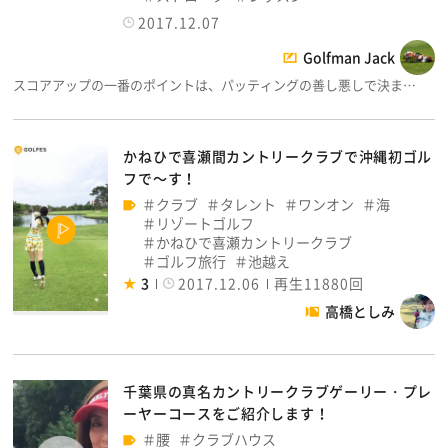
2017.12.07
Golfman Jack
スコアアップの一番のポイントは、パッティングの善し悪しで決ま…
かねひで喜瀬間カントリークラブで沖縄初ゴル
フで～す！
クラブ
タレント
ワンオン
海
リゾートゴルフ
かねひで喜瀬カントリークラブ
ゴルフ旅行
池越え
3
2017.12.06
再生11880回
高橋としみ
千葉県の真名カントリークラブゲーリー・プレ
ーヤーコースをご紹介します！
腰
クラブハウス