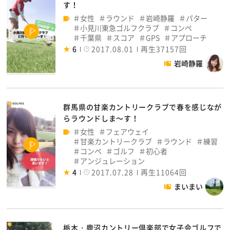
す！
女性
ラウンド
岩崎静羅
パター
小見川東急ゴルフクラブ
コンペ
千葉県
スコア
GPS
アプローチ
6
2017.08.01
再生37157回
岩崎静羅
群馬県の甘楽カントリークラブで春を感じなが
らラウンドしま～す！
女性
フェアウェイ
甘楽カントリークラブ
ラウンド
練習
コンペ
ゴルフ
初心者
アンジュレーション
4
2017.07.28
再生11064回
まいまい
栃木・鹿沼カントリー倶楽部で女子会ゴルフで