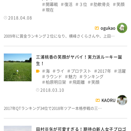
開幕戦
復活
３位
肋軟骨炎
笑顔
現在
2018.04.08
ogukao
2009年に賞金ランキング２位になり、横峰さくらさんや、上田…
三浦桃香の笑顔がヤバイ！実力派ルーキー誕
生！
海
ライ
プロテスト
2017年
活躍
ラウンド
魅力
ランキング
柏原明日架
飛距離
笑顔
2018.03.10
KAORU
2017年QTランキング34位で2018年ツアー本格参戦の三…
田村亜矢が可愛すぎる！期待の新人女子プロゴ