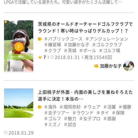
LPGAで活躍している選手たち。可愛い選手がたくさん活躍して…
茨城県のオールドオーチャードゴルフクラブで
ラウンド！寒い時はやっぱりデルカップ！？
パブリックコース
アンジュレーション
練習場
加藤かな子
ゴルフクラブ
クラブ
茨城
ボール
ゴルフ場
7
2018.01.31
再生15540回
加藤かな子
上田桃子が外面・内面の美しさを兼ねそろえた
選手に決定！本当の…
海外
畑岡奈紗
ウェア
活躍
優勝
女子ツアー
ラウンド
タイ
保険
ゴルフ
魅力
女子プロ
感謝
ミズノ
試合
2018.01.29