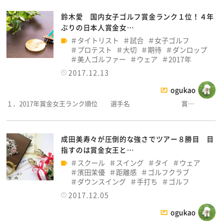
鈴木愛 国内女子ゴルフ賞金ランク１位！４年
ぶりの日本人賞金女…
タイトリスト
試合
女子ゴルフ
プロテスト
大切
期待
ダンロップ
美人ゴルファー
ウェア
2017年
2017.12.13
ogukao
１．2017年賞金女王ランク順位 選手名 賞…
成田美寿々が圧倒的な強さでツアー８勝目 目
指すのは賞金女王と…
スクール
スイング
タイ
ウェア
濱田茉優
距離感
ゴルフクラブ
ダウンスイング
手打ち
ゴルフ
2017.12.05
ogukao