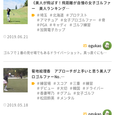
《美人が飛ばす！飛距離が自慢の女子ゴルファ
ー 美人ランキング…
埼玉
北海道
プロテスト
アマチュア
女子プロゴルファー
骨
PGA
キャディ
ゴルフ練習
加賀電子カップ
2019.06.21
ogukao
ゴルフで１番の見せ場でもあるドライバーショット。真っ直ぐにも…
菊地絵理香 アプローチが上手いと思う美人プ
ロゴルファーNo.…
練習場
スコア
三重
練習
デビュー
大切
韓国
ドライバー
香妻琴乃
グアム
女子ゴルフ
松田鈴英
メンタル
2019.05.18
ogukao