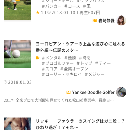
ショートホール
クラブハウス
バンカー
コース
風
1
2018.01.10
再生607回
岩崎静羅
ヨーロピアン・ツアーの上品な遊び心に触れる
番外編～伝説のスタ…
メンタル
優勝
時間
プロゴルファー
トップ
ティー
スコア
全英オープン
ローリー・マキロイ
メジャー
2018.01.03
Yankee Doodle Golfer
2017年全米プロで大活躍を見せてくれた松山英樹選手。最終日…
リッキー・ファウラーのスイングはガニ股！？
ひねり過ぎ！？それ…