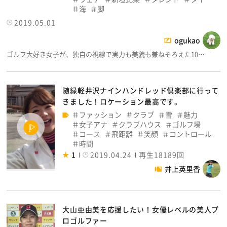
海
脚
2019.05.01
ogukao
ゴルフ大好き女子が、独自の視線で実力も美貌も兼ねそろえた10…
随緑軽井沢ナインハンドレッド倶楽部に行って
きました！ロケーション最高です。
ファッション
クラブ
雪
魅力
女子アナ
クラブハウス
ゴルフ場
コース
飛距離
笑顔
コントロール
時間
1
2019.04.24
再生18189回
井上英里香
大山亜由美を応援したい！女優レベルの美人プ
ロゴルファー