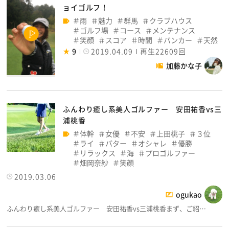
ョイゴルフ！
雨
魅力
群馬
クラブハウス
ゴルフ場
コース
メンテナンス
笑顔
スコア
時間
バンカー
天然
9
2019.04.09
再生22609回
加藤かな子
ふんわり癒し系美人ゴルファー 安田祐香vs三
浦桃香
体幹
女優
不安
上田桃子
３位
ライ
パター
オシャレ
優勝
リラックス
海
プロゴルファー
畑岡奈紗
笑顔
2019.03.06
ogukao
ふんわり癒し系美人ゴルファー 安田祐香vs三浦桃香まず、ご紹…