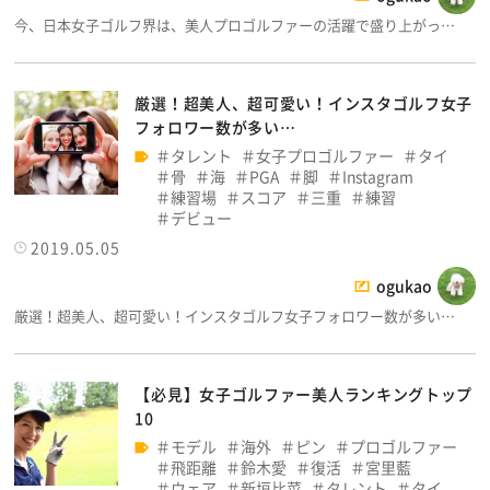
今、日本女子ゴルフ界は、美人プロゴルファーの活躍で盛り上がっ…
厳選！超美人、超可愛い！インスタゴルフ女子
フォロワー数が多い…
タレント
女子プロゴルファー
タイ
骨
海
PGA
脚
Instagram
練習場
スコア
三重
練習
デビュー
2019.05.05
ogukao
厳選！超美人、超可愛い！インスタゴルフ女子フォロワー数が多い…
【必見】女子ゴルファー美人ランキングトップ
10
モデル
海外
ピン
プロゴルファー
飛距離
鈴木愛
復活
宮里藍
ウェア
新垣比菜
タレント
タイ