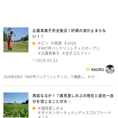
比嘉真美子完全復活！好調の波が止まらな
い！！
ピン
笑顔
2018
KKT杯バンテリンレディスオープン
比嘉真美子
女子ゴルファー
2018.05.22
KAORU
2018年4月の「KKT杯バンテリンレディス」で優勝し、その…
再起なるか！？諸見里しのぶの現在と過去～自
分を信じることが大…
諸見里しのぶ
ダイキンオーキッドレディスゴルフトーナ
メント