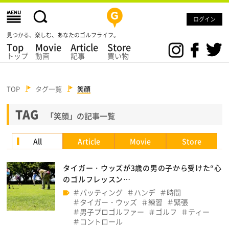
ログイン
見つかる、楽しむ、あなたのゴルフライフ。
Top
Movie
Article
Store
トップ
動画
記事
買い物
TOP
タグ一覧
笑顔
TAG
「笑顔」の記事一覧
All
Article
Movie
Store
タイガー・ウッズが3歳の男の子から受けた“心
のゴルフレッスン…
パッティング
ハンデ
時間
タイガー・ウッズ
練習
緊張
男子プロゴルファー
ゴルフ
ティー
コントロール