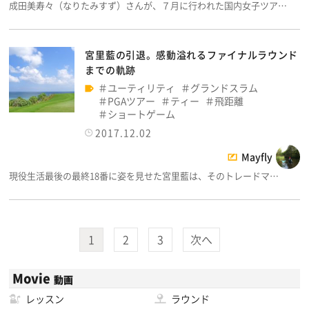
成田美寿々（なりたみすず）さんが、７月に行われた国内女子ツア…
宮里藍の引退。感動溢れるファイナルラウンド
までの軌跡
ユーティリティ
グランドスラム
PGAツアー
ティー
飛距離
ショートゲーム
2017.12.02
Mayfly
現役生活最後の最終18番に姿を見せた宮里藍は、そのトレードマ…
1
2
3
次へ
Movie
動画
レッスン
ラウンド