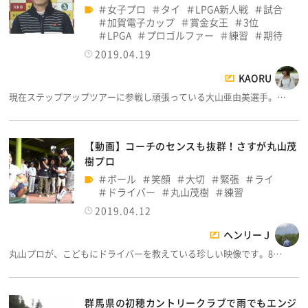
女子プロ
タイ
LPGA新人戦
試合
加賀電子カップ
賞金女王
3位
LPGA
プロゴルファー
練習
期待
2019.04.19
KAORU
現在ステップアップツアーに参戦し頑張っている大山亜由美選手。…
【動画】コーチのセンスも抜群！さすが丸山茂
樹プロ
ボール
笑顔
大切
緊張
ライ
ドライバー
丸山茂樹
練習
2019.04.12
ヘンリーＪ
丸山プロが、こどもにドライバーを教えている珍しい映像です。8…
群馬県の初穂カントリークラブで雨でもエンジ