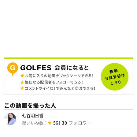
この動画を撮った人
七谷明日香
総いいね数：
56
30