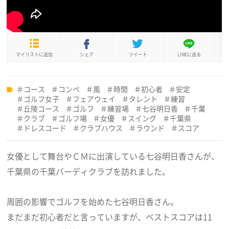
マイリストに追加
シェア
ツイート
LINEに送る
コース
コンペ
風
時間
初心者
安定
ゴルフ女子
フェアウェイ
タレント
練習
丘陵コース
ゴルフ
練習場
七谷明日香
千葉
クラブ
ゴルフ場
女優
スイング
千葉県
ドレスコード
クラブハウス
ラウンド
スコア
女優として舞台やＣＭに出演している七谷明日香さんが、
千葉県の千葉バーディクラブを訪れました。
周囲の影響でゴルフを始めた七谷明日香さん。
まだまだ初心者だと言っていますが、ベストスコアは11