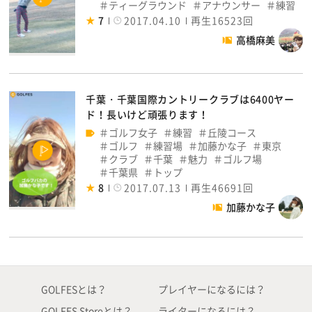
ティーグラウンド
アナウンサー
練習
7
2017.04.10
再生16523回
高橋麻美
千葉・千葉国際カントリークラブは6400ヤー
ド！長いけど頑張ります！
ゴルフ女子
練習
丘陵コース
ゴルフ
練習場
加藤かな子
東京
クラブ
千葉
魅力
ゴルフ場
千葉県
トップ
8
2017.07.13
再生46691回
加藤かな子
GOLFESとは？
プレイヤーになるには？
GOLFES Storeとは？
ライターになるには？