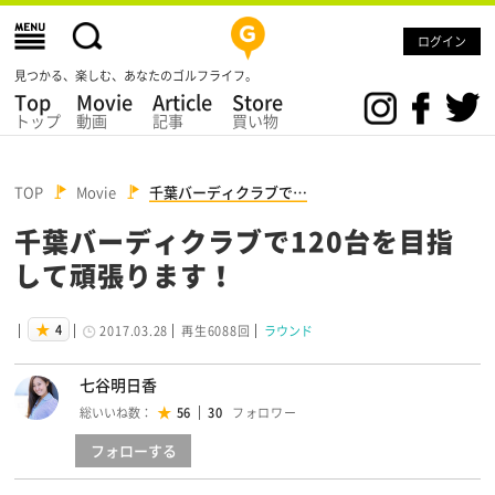
ログイン
見つかる、楽しむ、あなたのゴルフライフ。
Top
Movie
Article
Store
トップ
動画
記事
買い物
TOP
Movie
千葉バーディクラブで…
千葉バーディクラブで120台を目指
して頑張ります！
4
2017.03.28
再生6088回
ラウンド
七谷明日香
総いいね数：
56
30
フォロー
する