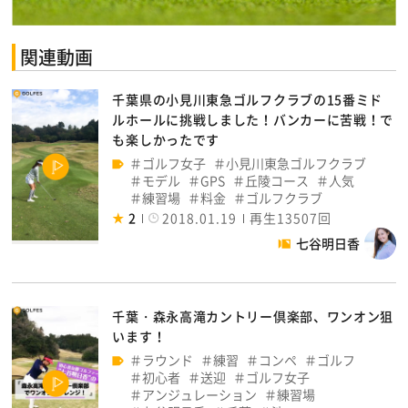
関連動画
千葉県の小見川東急ゴルフクラブの15番ミド
ルホールに挑戦しました！バンカーに苦戦！で
も楽しかったです
ゴルフ女子
小見川東急ゴルフクラブ
モデル
GPS
丘陵コース
人気
練習場
料金
ゴルフクラブ
2
2018.01.19
再生13507回
七谷明日香
千葉・森永高滝カントリー倶楽部、ワンオン狙
います！
ラウンド
練習
コンペ
ゴルフ
初心者
送迎
ゴルフ女子
アンジュレーション
練習場