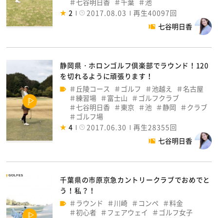
七谷明日香
千葉
池
2
2017.08.03
再生40097回
七谷明日香
静岡県・ホロンゴルフ倶楽部でラウンド！120
を切れるように頑張ります！
丘陵コース
ゴルフ
池越え
名古屋
練習場
富士山
ゴルフクラブ
七谷明日香
東京
池
静岡
クラブ
ゴルフ場
4
2017.06.30
再生28355回
七谷明日香
千葉県の市原京急カントリークラブでおめでと
う！私？！
ラウンド
川崎
コンペ
料金
初心者
フェアウェイ
ゴルフ女子