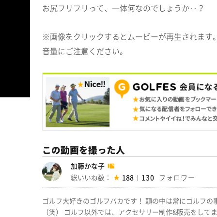
お尻フリフリって、一体何なのでしょうか‥？
※画像をクリックするとムービーが再生されます。
音量にご注意ください。
この動画を撮った人
加藤かな子
総いいね数：
188
130
ゴルフ大好きのゴルフバカです！ 頭の中は常にゴルフの
（笑） ゴルフ以外では、アクセサリー制作&販売をしてます。