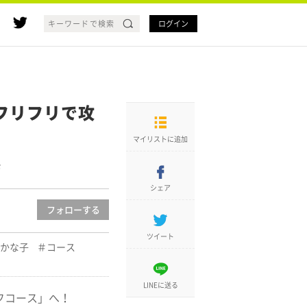
ログイン
フリフリで攻
マイリストに追加
ド
シェア
フォロー
する
ツイート
かな子
コース
LINEに送る
フコース」へ！