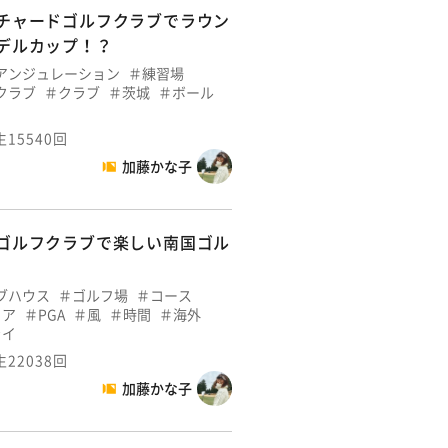
チャードゴルフクラブでラウン
゙ルカップ！？
アンジュレーション
練習場
クラブ
クラブ
茨城
ボール
生15540回
加藤かな子
ゴルフクラブで楽しい南国ゴル
ブハウス
ゴルフ場
コース
コア
PGA
風
時間
海外
ライ
生22038回
加藤かな子