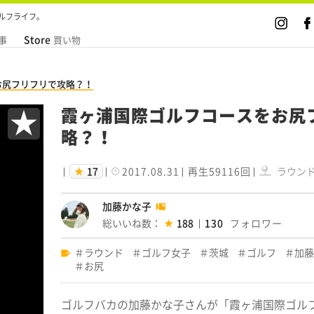
ルフライフ。
Store
事
買い物
お尻フリフリで攻略？！
★
霞ヶ浦国際ゴルフコースをお尻
略？！
17
2017.08.31
再生59116回
ラウン
加藤かな子
総いいね数：
188
130
ラウンド
ゴルフ女子
茨城
ゴルフ
加藤
お尻
ゴルフバカの加藤かな子さんが「霞ヶ浦国際ゴル