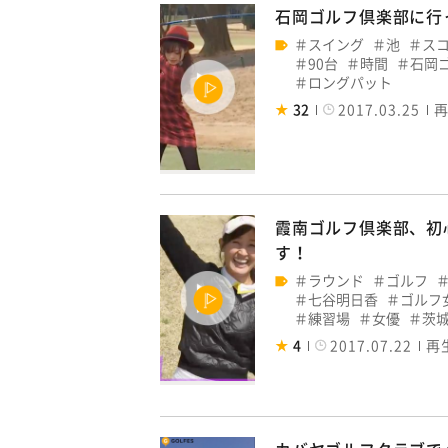
石岡ゴルフ倶楽部に行
スイング
池
ス
90台
時間
石岡
ロングパット
32
2017.03.25
再
霞南ゴルフ倶楽部、初
す！
ラウンド
ゴルフ
七谷明日香
ゴルフ
練習場
女優
茨
4
2017.07.22
再