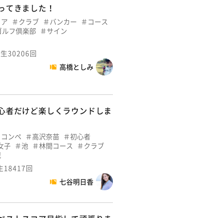
ってきました！
コア
クラブ
バンカー
コース
ゴルフ倶楽部
サイン
生30206回
高橋としみ
心者だけど楽しくラウンドしま
コンペ
高沢奈苗
初心者
女子
池
林間コース
クラブ
城
生18417回
七谷明日香