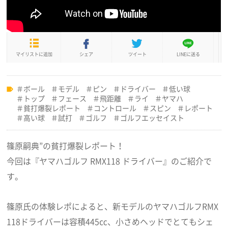
マイリストに追加
シェア
ツイート
LINEに送る
ボール
モデル
ピン
ドライバー
低い球
トップ
フェース
飛距離
ライ
ヤマハ
貧打爆裂レポート
コントロール
スピン
レポート
高い球
試打
ゴルフ
ゴルフエッセイスト
篠原嗣典”の貧打爆裂レポート！
今回は『ヤマハゴルフ RMX118 ドライバー』のご紹介で
す。
篠原氏の体験レポによると、新モデルのヤマハゴルフRMX
118ドライバーは容積445㏄、小さめヘッドでとてもシェ