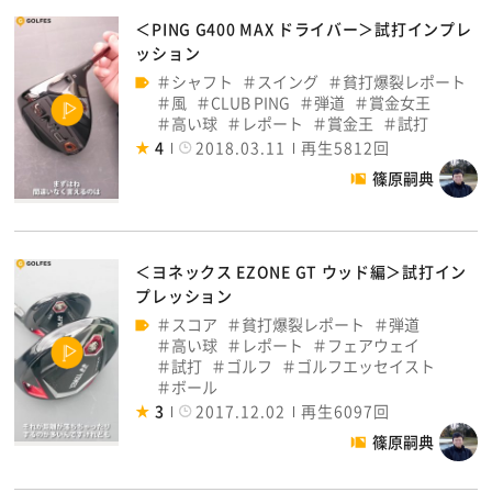
＜PING G400 MAX ドライバー＞試打インプレ
ッション
シャフト
スイング
貧打爆裂レポート
風
CLUB PING
弾道
賞金女王
高い球
レポート
賞金王
試打
4
2018.03.11
再生5812回
篠原嗣典
＜ヨネックス EZONE GT ウッド編＞試打イン
プレッション
スコア
貧打爆裂レポート
弾道
高い球
レポート
フェアウェイ
試打
ゴルフ
ゴルフエッセイスト
ボール
3
2017.12.02
再生6097回
篠原嗣典