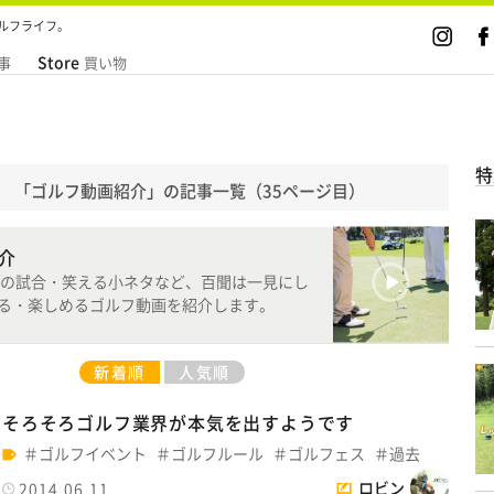
ルフライフ。
Store
事
買い物
特
「ゴルフ動画紹介」の記事一覧（35ページ目）
介
の試合・笑える小ネタなど、百聞は一見にし
べる・楽しめるゴルフ動画を紹介します。
新着順
人気順
そろそろゴルフ業界が本気を出すようです
ゴルフイベント
ゴルフルール
ゴルフェス
過去
ロビン
2014.06.11