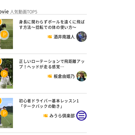
ovie
人気動画TOP5
身長に関わらずボールを遠くに飛ば
す方法～捻転での体の使い方～
酒井南雄人
正しいローテーションで飛距離アッ
プ！ヘッドが走る感覚…
板倉由姫乃
初心者ドライバー基本レッスン1
「テークバックの動き」
みうら倶楽部