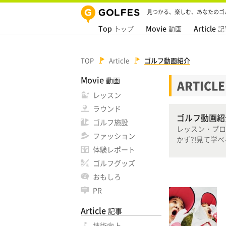
見つかる、楽しむ、あなたのゴ
Top
Movie
Article
トップ
動画
記
TOP
Article
ゴルフ動画紹介
Movie
動画
ARTICLE
レッスン
ラウンド
ゴルフ動画紹
ゴルフ施設
レッスン・プロ
ファッション
かず?!見て学
体験レポート
ゴルフグッズ
おもしろ
PR
Article
記事
技術向上