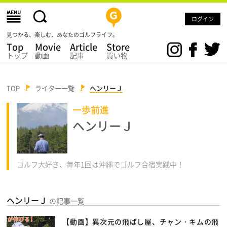
ログイン
見つかる、楽しむ、あなたのゴルフライフ。
Top
Movie
Article
Store
トップ
動画
記事
買い物
TOP
ライター一覧
ヘンリーＪ
一歩前進
ヘンリーＪ
ゴルフ大好き、毎年1回は沖縄でゴルフ合宿実践中！
ヘンリーＪ
の記事一覧
【動画】異次元の飛ばし屋、チャン・キムの飛