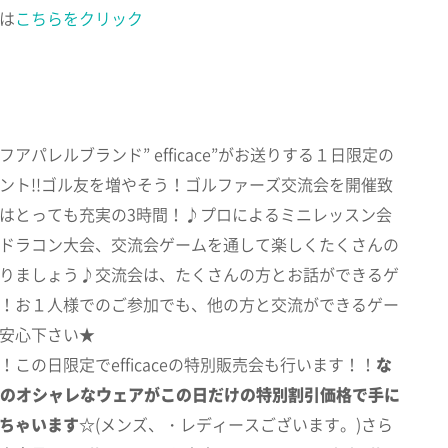
は
こちらをクリック
アパレルブランド” efficace”がお送りする１日限定の
ント!!ゴル友を増やそう！ゴルファーズ交流会を開催致
はとっても充実の3時間！♪プロによるミニレッスン会
ドラコン大会、交流会ゲームを通して楽しくたくさんの
りましょう♪交流会は、たくさんの方とお話ができるゲ
！お１人様でのご参加でも、他の方と交流ができるゲー
安心下さい★
この日限定でefficaceの特別販売会も行います！！
な
aceのオシャレなウェアがこの日だけの
特別割引価格で手に
ちゃいます☆
(メンズ、・レディースございます。)さら