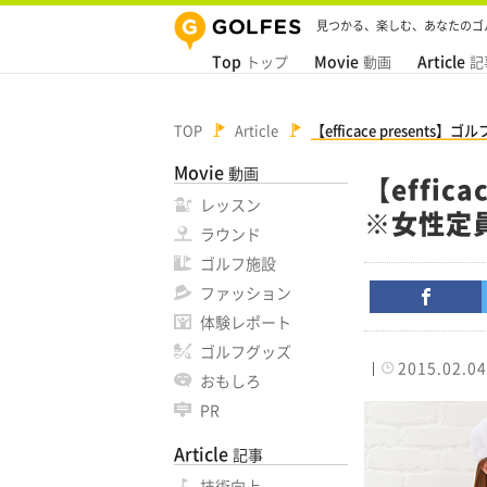
見つかる、楽しむ、あなたのゴ
Top
Movie
Article
トップ
動画
記
TOP
Article
【efficace prese
Movie
動画
【effic
レッスン
※女性定
ラウンド
ゴルフ施設
ファッション
体験レポート
ゴルフグッズ
2015.02.04
おもしろ
PR
Article
記事
技術向上