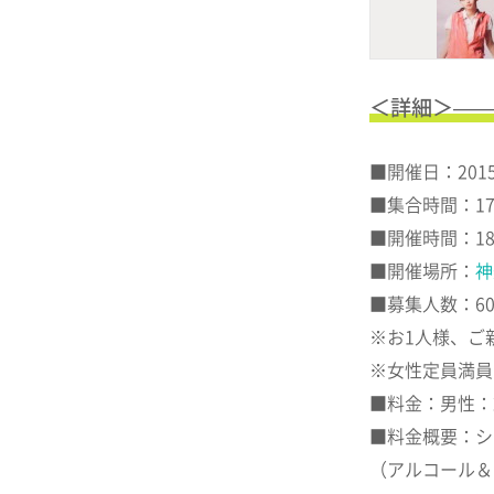
＜詳細＞——
■開催日：2015
■集合時間：17
■開催時間：18:0
■開催場所：
神
■募集人数：6
※お1人様、ご新
※女性定員満員
■料金：男性：2
■料金概要：シ
（アルコール＆