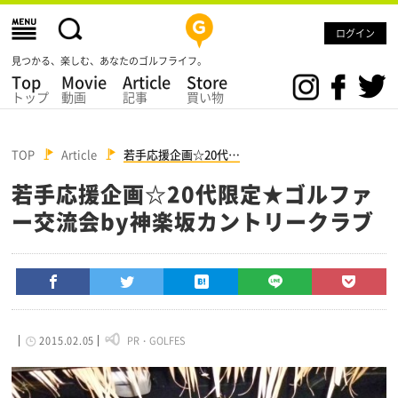
ログイン
見つかる、楽しむ、あなたのゴルフライフ。
Top
Movie
Article
Store
トップ
動画
記事
買い物
TOP
Article
若手応援企画☆20代…
若手応援企画☆20代限定★ゴルファ
ー交流会by神楽坂カントリークラブ
2015.02.05
PR・GOLFES