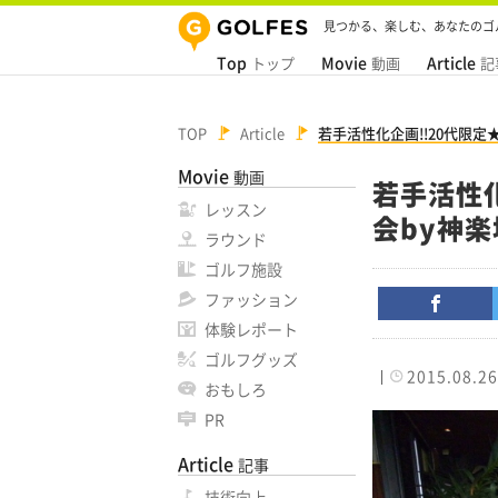
見つかる、楽しむ、あなたのゴ
Top
Movie
Article
トップ
動画
記
TOP
Article
若手活性化企画!!20代限
Movie
動画
若手活性
レッスン
会by神
ラウンド
ゴルフ施設
ファッション
体験レポート
ゴルフグッズ
2015.08.26
おもしろ
PR
Article
記事
技術向上