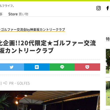
ルフライフ。
Store
事
買い物
定★ゴルファー交流会by神楽坂カントリークラブ
特
化企画!!20代限定★ゴルファー交流
楽坂カントリークラブ
PR・GOLFES