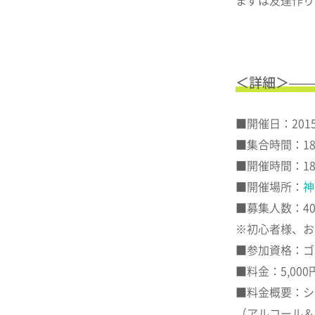
まずは友達作り
＜詳細＞——
■開催日：2015
■集合時間：18
■開催時間：18:3
■開催場所：
神
■募集人数：4
※初心者様、お
■参加資格：ゴ
■料金：5,00
■料金概要：シ
（アルコール＆