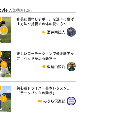
ovie
人気動画TOP5
身長に関わらずボールを遠くに飛ば
す方法～捻転での体の使い方～
酒井南雄人
正しいローテーションで飛距離アッ
プ！ヘッドが走る感覚…
板倉由姫乃
初心者ドライバー基本レッスン1
「テークバックの動き」
みうら倶楽部