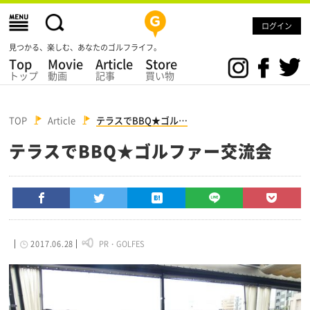
ログイン
見つかる、楽しむ、あなたのゴルフライフ。
Top
Movie
Article
Store
トップ
動画
記事
買い物
TOP
Article
テラスでBBQ★ゴル…
テラスでBBQ★ゴルファー交流会
2017.06.28
PR・GOLFES