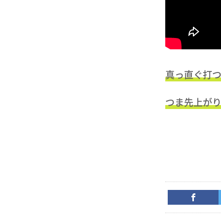
真っ直ぐ打
つま先上が