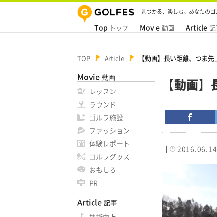
見つかる、楽しむ、あなたのゴ
Top
Movie
Article
トップ
動画
記
TOP
Article
【動画】長い距離、つま先
Movie
動画
【動画】
レッスン
ラウンド
ゴルフ施設
ファッション
体験レポート
2016.06.14
ゴルフグッズ
おもしろ
PR
Article
記事
技術向上