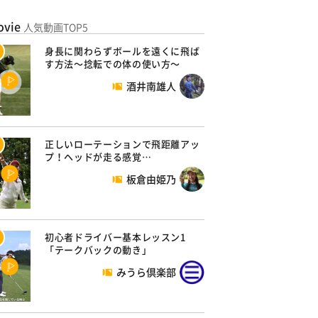
ovie
人気動画TOP5
身長に関わらずボールを遠くに飛ば
す方法～捻転での体の使い方～
酒井南雄人
正しいローテーションで飛距離アッ
プ！ヘッドが走る感覚…
板倉由姫乃
初心者ドライバー基本レッスン1
「テークバックの動き」
みうら倶楽部