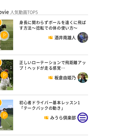
ovie
人気動画TOP5
身長に関わらずボールを遠くに飛ば
す方法～捻転での体の使い方～
酒井南雄人
正しいローテーションで飛距離アッ
プ！ヘッドが走る感覚…
板倉由姫乃
初心者ドライバー基本レッスン1
「テークバックの動き」
みうら倶楽部