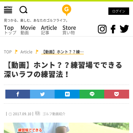
ログイン
見つかる、楽しむ、あなたのゴルフライフ。
Top
Movie
Article
Store
トップ
動画
記事
買い物
TOP
Article
【動画】ホント？？練…
【動画】ホント？？練習場でできる
深いラフの練習法！
2017.09.10
ゴルフ動画紹介