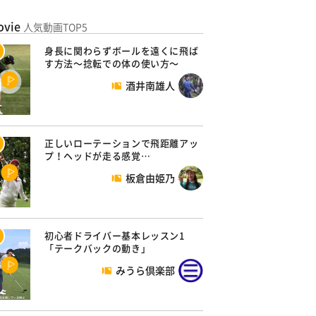
ovie
人気動画TOP5
身長に関わらずボールを遠くに飛ば
す方法～捻転での体の使い方～
酒井南雄人
正しいローテーションで飛距離アッ
プ！ヘッドが走る感覚…
板倉由姫乃
初心者ドライバー基本レッスン1
「テークバックの動き」
みうら倶楽部