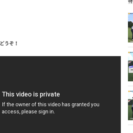
特
どうぞ！