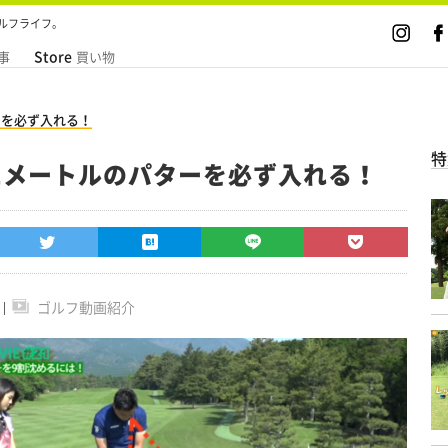
ルフライフ。
Store
事
買い物
ーを必ず入れる！
特
1メートルのパターを必ず入れる！
ゴルフ動画紹介