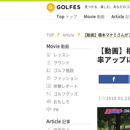
見つかる、楽しむ、あなたのゴ
Top
Movie
Article
トップ
動画
記
TOP
Article
【動画】橋本マナミさんが
Movie
動画
【動画】
レッスン
率アップ
ラウンド
ゴルフ施設
ファッション
体験レポート
ゴルフグッズ
2018.01.23
おもしろ
PR
Article
記事
技術向上