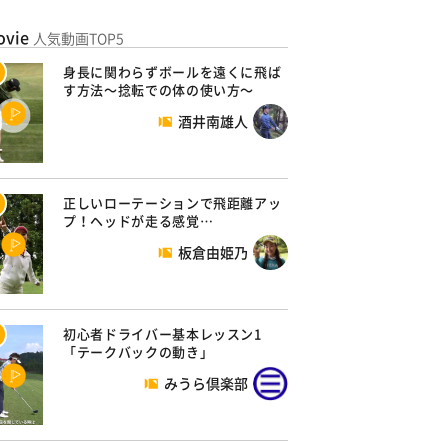
ovie
人気動画TOP5
身長に関わらずボールを遠くに飛ば
す方法～捻転での体の使い方～
酒井南雄人
正しいローテーションで飛距離アッ
プ！ヘッドが走る感覚…
板倉由姫乃
初心者ドライバー基本レッスン1
「テークバックの動き」
みうら倶楽部