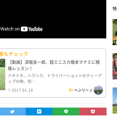
特
事もチェック
【動画】深堀圭一郎、超ミニスカ橋本マナミに積
極レッスン！
ドキドキ、ハラハラ、ドライバーショットのティーア
ップの時、何…
2017.01.18
ヘンリーＪ