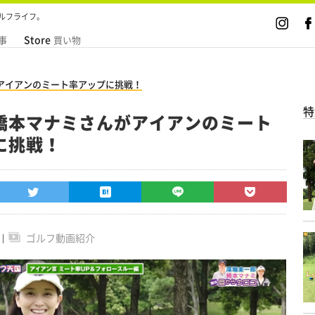
ルフライフ。
Store
事
買い物
アイアンのミート率アップに挑戦！
特
橋本マナミさんがアイアンのミート
に挑戦！
ゴルフ動画紹介