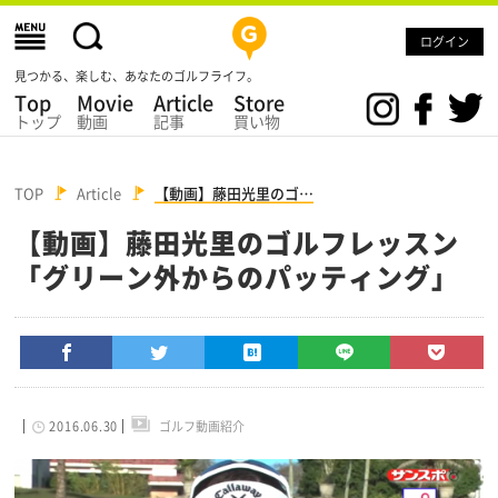
ログイン
見つかる、楽しむ、あなたのゴルフライフ。
Top
Movie
Article
Store
トップ
動画
記事
買い物
TOP
Article
【動画】藤田光里のゴ…
【動画】藤田光里のゴルフレッスン
「グリーン外からのパッティング」
2016.06.30
ゴルフ動画紹介