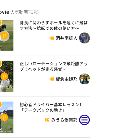
ovie
人気動画TOP5
身長に関わらずボールを遠くに飛ば
す方法～捻転での体の使い方～
酒井南雄人
正しいローテーションで飛距離アッ
プ！ヘッドが走る感覚…
板倉由姫乃
初心者ドライバー基本レッスン1
「テークバックの動き」
みうら倶楽部