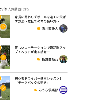
ovie
人気動画TOP5
身長に関わらずボールを遠くに飛ば
す方法～捻転での体の使い方～
酒井南雄人
正しいローテーションで飛距離アッ
プ！ヘッドが走る感覚…
板倉由姫乃
初心者ドライバー基本レッスン1
「テークバックの動き」
みうら倶楽部