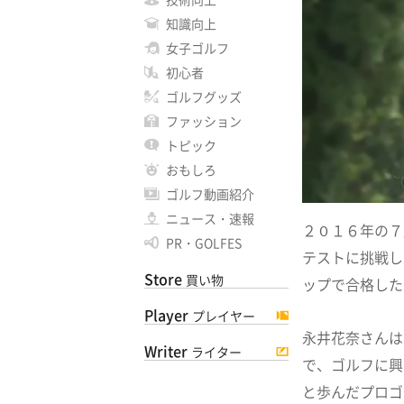
知識向上
女子ゴルフ
初心者
ゴルフグッズ
ファッション
トピック
おもしろ
ゴルフ動画紹介
ニュース・速報
２０１６年の７
PR・GOLFES
テストに挑戦し
Store
買い物
ップで合格した
Player
プレイヤー
永井花奈さんは
Writer
ライター
で、ゴルフに興
と歩んだプロゴ