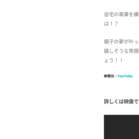
自宅の車庫を練
は！？
親子の夢が叶っ
嬉しそうな笑顔
ょう！！
参照元：
YouTube
詳しくは映像で