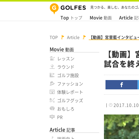
見つかる、楽しむ、あなたのゴ
Top
Movie
Article
トップ
動画
記
TOP
Article
【動画】宮里藍インタビュ
Movie
動画
【動画】
レッスン
試合を終
ラウンド
ゴルフ施設
ファッション
体験レポート
ゴルフグッズ
2017.10.10
おもしろ
PR
Article
記事
技術向上