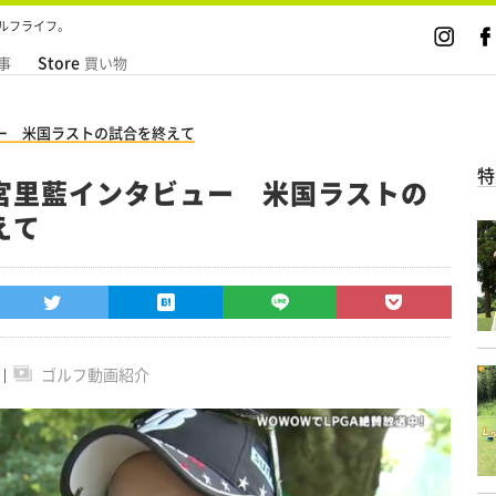
ルフライフ。
Store
事
買い物
ー 米国ラストの試合を終えて
特
宮里藍インタビュー 米国ラストの
えて
ゴルフ動画紹介