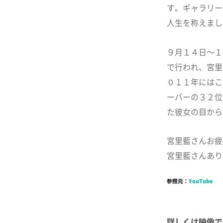
す。ギャラリー
人生を称えまし
９月１４日～１
で行われ、宮里
０１１年にはこ
ーバーの３２位
た彼女の目から
宮里藍さんお疲
宮里藍さんあり
参照元：
YouTube
詳しくは映像で