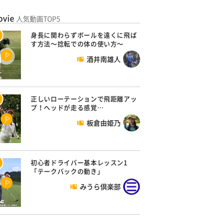
ovie
人気動画TOP5
身長に関わらずボールを遠くに飛ば
す方法～捻転での体の使い方～
酒井南雄人
正しいローテーションで飛距離アッ
プ！ヘッドが走る感覚…
板倉由姫乃
初心者ドライバー基本レッスン1
「テークバックの動き」
みうら倶楽部