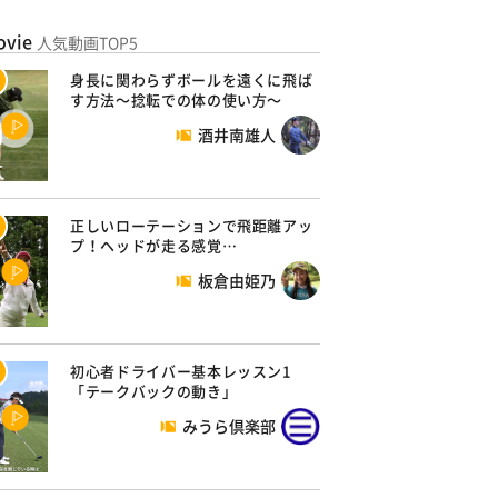
ovie
人気動画TOP5
身長に関わらずボールを遠くに飛ば
す方法～捻転での体の使い方～
酒井南雄人
正しいローテーションで飛距離アッ
プ！ヘッドが走る感覚…
板倉由姫乃
初心者ドライバー基本レッスン1
「テークバックの動き」
みうら倶楽部