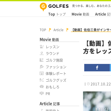
見つかる、楽しむ、あなたのゴ
Top
Movie
Article
トップ
動画
記
TOP
Article
【動画】佐伯三貴がインサ
Movie
動画
【動画】
レッスン
方をレッ
ラウンド
ゴルフ施設
ファッション
体験レポート
ゴルフグッズ
2017.10.22
おもしろ
PR
Article
記事
技術向上