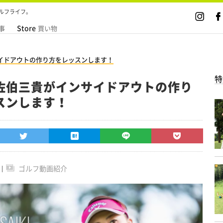
ルフライフ。
Store
事
買い物
イドアウトの作り方をレッスンします！
特
佐伯三貴がインサイドアウトの作り
スンします！
ゴルフ動画紹介