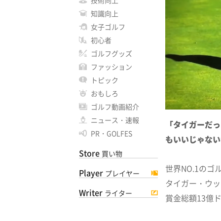
技術向上
知識向上
女子ゴルフ
初心者
ゴルフグッズ
ファッション
トピック
おもしろ
ゴルフ動画紹介
ニュース・速報
「タイガーだっ
PR・GOLFES
もいいじゃない
Store
買い物
世界NO.1の
Player
プレイヤー
タイガー・ウッ
Writer
ライター
賞金総額13億