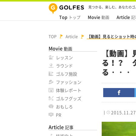
見つかる、楽しむ、あなたのゴ
Top
Movie
Article
トップ
動画
記
TOP
Article
【動画】見るとショット時
Movie
動画
【動画】
レッスン
る！？ 
ラウンド
る・・・
ゴルフ施設
ファッション
体験レポート
ゴルフグッズ
おもしろ
2015.11.27
PR
Article
記事