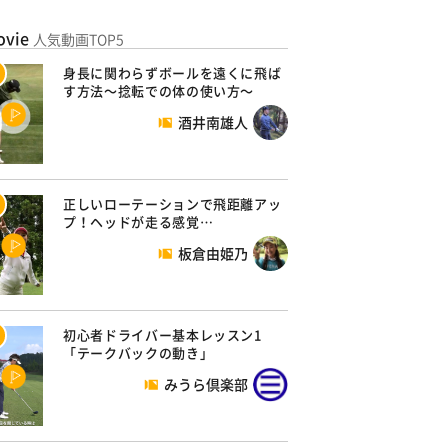
ovie
人気動画TOP5
身長に関わらずボールを遠くに飛ば
す方法～捻転での体の使い方～
酒井南雄人
正しいローテーションで飛距離アッ
プ！ヘッドが走る感覚…
板倉由姫乃
初心者ドライバー基本レッスン1
「テークバックの動き」
みうら倶楽部