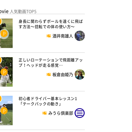
ovie
人気動画TOP5
身長に関わらずボールを遠くに飛ば
す方法～捻転での体の使い方～
酒井南雄人
正しいローテーションで飛距離アッ
プ！ヘッドが走る感覚…
板倉由姫乃
初心者ドライバー基本レッスン1
「テークバックの動き」
みうら倶楽部