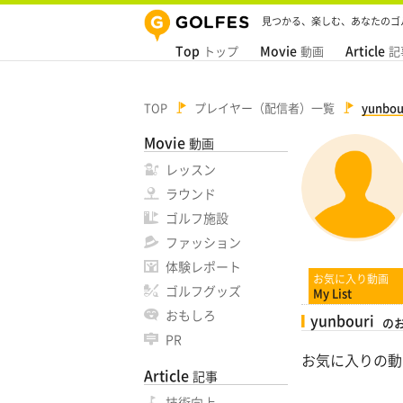
見つかる、楽しむ、あなたのゴ
Top
Movie
Article
トップ
動画
記
TOP
プレイヤー（配信者）一覧
yunbou
Movie
動画
レッスン
ラウンド
ゴルフ施設
ファッション
体験レポート
お気に入り動画
ゴルフグッズ
My List
おもしろ
yunbouri
の
PR
お気に入りの動
Article
記事
技術向上