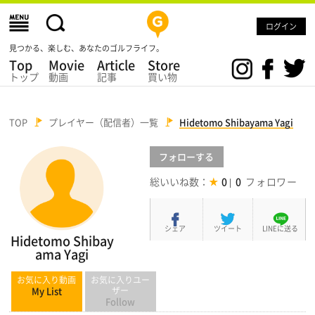
ログイン
見つかる、楽しむ、あなたのゴルフライフ。
Top
Movie
Article
Store
トップ
動画
記事
買い物
TOP
プレイヤー（配信者）一覧
Hidetomo Shibayama Yagi
フォロー
する
総いいね数：
0
0
シェア
ツイート
LINEに送る
Hidetomo Shibay
ama Yagi
お気に入り動画
お気に入りユー
My List
ザー
Follow