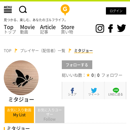
ログイン
見つかる、楽しむ、あなたのゴルフライフ。
Top
Movie
Article
Store
トップ
動画
記事
買い物
TOP
プレイヤー（配信者）一覧
ミタジョー
フォロー
する
総いいね数：
0
0
シェア
ツイート
LINEに送る
ミタジョー
お気に入り動画
お気に入りユー
My List
ザー
Follow
ミタジョー