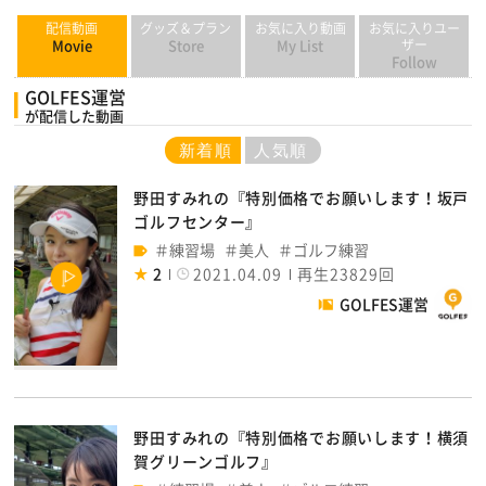
配信動画
グッズ＆プラン
お気に入り動画
お気に入りユー
Movie
Store
My List
ザー
Follow
GOLFES運営
が配信した動画
新着順
人気順
野田すみれの『特別価格でお願いします！坂戸
ゴルフセンター』
練習場
美人
ゴルフ練習
2
2021.04.09
再生23829回
GOLFES運営
野田すみれの『特別価格でお願いします！横須
賀グリーンゴルフ』