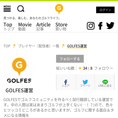
ログイン
見つかる、楽しむ、あなたのゴルフライフ。
Top
Movie
Article
Store
トップ
動画
記事
買い物
TOP
プレイヤー（配信者）一覧
GOLFES運営
フォロー
する
総いいね数：
34
8
シェア
ツイート
LINEに送る
GOLFES運営
GOLFESでゴルフコミュニティを作るべく試行錯誤している運営で
す。中の人間は実はあまりゴルフが上手くない(‥！？)ので、色々
とツッコミどころがあるかと思いますが、ゴルフに関する面白＆タ
メになる情報を