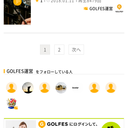
1
2018.01.11
再生8479回
GOLFES運営
1
2
次へ
GOLFES運営
をフォローしている人