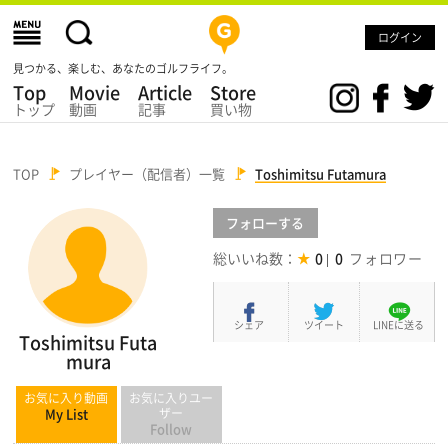
ログイン
見つかる、楽しむ、あなたのゴルフライフ。
Top
Movie
Article
Store
トップ
動画
記事
買い物
TOP
プレイヤー（配信者）一覧
Toshimitsu Futamura
フォロー
する
総いいね数：
0
0
シェア
ツイート
LINEに送る
Toshimitsu Futa
mura
お気に入り動画
お気に入りユー
My List
ザー
Follow