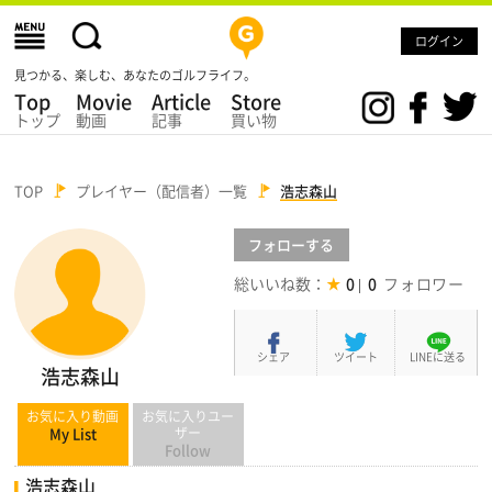
ログイン
見つかる、楽しむ、あなたのゴルフライフ。
Top
Movie
Article
Store
トップ
動画
記事
買い物
TOP
プレイヤー（配信者）一覧
浩志森山
フォロー
する
総いいね数：
0
0
シェア
ツイート
LINEに送る
浩志森山
お気に入り動画
お気に入りユー
My List
ザー
Follow
浩志森山