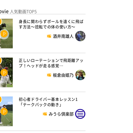
ovie
人気動画TOP5
身長に関わらずボールを遠くに飛ば
す方法～捻転での体の使い方～
酒井南雄人
正しいローテーションで飛距離アッ
プ！ヘッドが走る感覚…
板倉由姫乃
初心者ドライバー基本レッスン1
「テークバックの動き」
みうら倶楽部