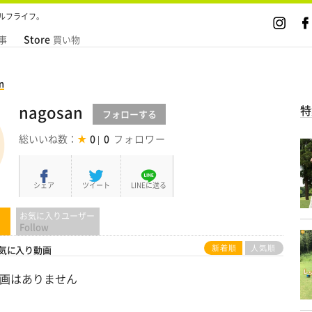
ルフライフ。
Store
事
買い物
n
nagosan
特
フォロー
する
総いいね数：
0
0
シェア
ツイート
LINEに送る
お気に入りユーザー
Follow
気に入り動画
新着順
人気順
画はありません