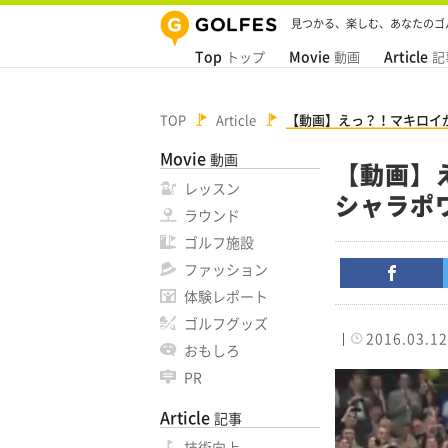
見つかる、楽しむ、あなたのゴ
Top
Movie
Article
トップ
動画
記
TOP
Article
【動画】えっ？！マキロイ
Movie
動画
【動画】
レッスン
シャラポ
ラウンド
ゴルフ施設
ファッション
体験レポート
ゴルフグッズ
2016.03.12
おもしろ
PR
Article
記事
技術向上