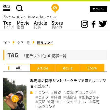
ログイン
見つかる、楽しむ、あなたのゴルフライフ。
Top
Movie
Article
Store
トップ
動画
記事
買い物
TOP
タグ一覧
雨ラウンド
TAG
「雨ラウンド」の記事一覧
All
Article
Movie
Store
群馬県の初穂カントリークラブで雨でもエンジ
ョイゴルフ！
コンペ
練習
笑顔
ゴルフ女子
ゴルフ
時間
練習場
加藤かな子
天然
雨
エンジョイゴルフ
群馬
雨ラウンド