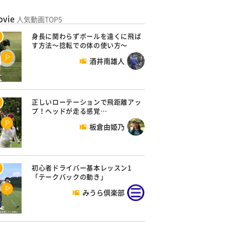
ovie
人気動画TOP5
身長に関わらずボールを遠くに飛ば
す方法～捻転での体の使い方～
酒井南雄人
正しいローテーションで飛距離アッ
プ！ヘッドが走る感覚…
板倉由姫乃
初心者ドライバー基本レッスン1
「テークバックの動き」
みうら倶楽部