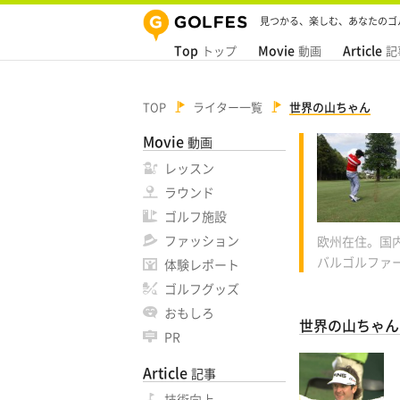
見つかる、楽しむ、あなたのゴ
Top
Movie
Article
トップ
動画
記
TOP
ライター一覧
世界の山ちゃん
Movie
動画
レッスン
ラウンド
ゴルフ施設
ファッション
欧州在住。国
バルゴルファ
体験レポート
ゴルフグッズ
おもしろ
世界の山ちゃん
PR
Article
記事
技術向上