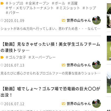
トップ10
全米オープン
ボール
活躍
ザ・メモリアルトーナメント
ミスショット
トップ
パター
世界の山ちゃん
2020.01.09
ショットがあらぬ方向へ行ってしまい、思わずため息・・・なんて…
【動画】見なきゃぜったい損！美女学生ゴルフチーム
の凄技トリッ…
ゴルフ女子
スーパープレー
世界の山ちゃん
2016.07.13
見るたびに感心させられるプロゴルファーの見事な技ありショット…
【動画】嘘でしょ～？ゴルフ場で恐竜級の巨大〇〇が
出没！
世界の山ちゃん
2016.07.12