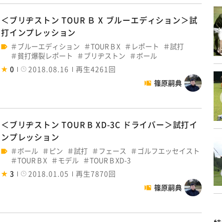
＜ブリヂストン TOUR Ｂ X ブルーエディション＞試
打インプレッション
ブルーエディション
TOUR B X
レポート
試打
貧打爆裂レポート
ブリヂストン
ボール
0
2018.08.16
再生4261回
篠原嗣典
＜ブリヂストン TOUR B XD-3C ドライバー＞試打イ
ンプレッション
ボール
ピン
試打
フェース
ゴルフエッセイスト
TOUR B X
モデル
TOUR B XD-3
3
2018.01.05
再生7870回
篠原嗣典