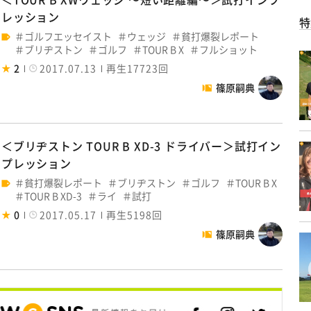
レッション
特
ゴルフエッセイスト
ウェッジ
貧打爆裂レポート
ブリヂストン
ゴルフ
TOUR B X
フルショット
2
2017.07.13
再生17723回
篠原嗣典
＜ブリヂストン TOUR B XD-3 ドライバー＞試打イン
プレッション
貧打爆裂レポート
ブリヂストン
ゴルフ
TOUR B X
TOUR B XD-3
ライ
試打
0
2017.05.17
再生5198回
篠原嗣典