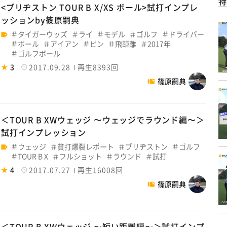
特
<ブリヂストン TOUR B X/XS ボール>試打インプレ
ッションby篠原嗣典
タイガーウッズ
ライ
モデル
ゴルフ
ドライバー
ボール
アイアン
ピン
飛距離
2017年
ゴルフボール
3
2017.09.28
再生8393回
篠原嗣典
＜TOUR B XWウェッジ 〜ウェッジでラウンド編〜＞
試打インプレッション
ウェッジ
貧打爆裂レポート
ブリヂストン
ゴルフ
TOUR B X
フルショット
ラウンド
試打
4
2017.07.27
再生16008回
篠原嗣典
＜TOUR B XWウェッジ 〜短い距離編〜＞試打インプ