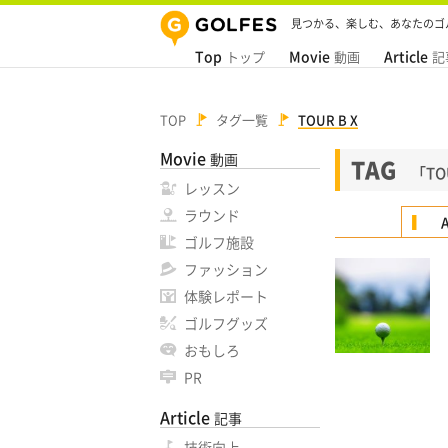
見つかる、楽しむ、あなたのゴ
Top
Movie
Article
トップ
動画
記
TOP
タグ一覧
TOUR B X
Movie
動画
TAG
「TO
レッスン
ラウンド
A
ゴルフ施設
ファッション
体験レポート
ゴルフグッズ
おもしろ
PR
Article
記事
技術向上