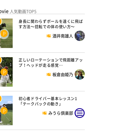
ovie
人気動画TOP5
身長に関わらずボールを遠くに飛ば
す方法～捻転での体の使い方～
酒井南雄人
正しいローテーションで飛距離アッ
プ！ヘッドが走る感覚…
板倉由姫乃
初心者ドライバー基本レッスン1
「テークバックの動き」
みうら倶楽部