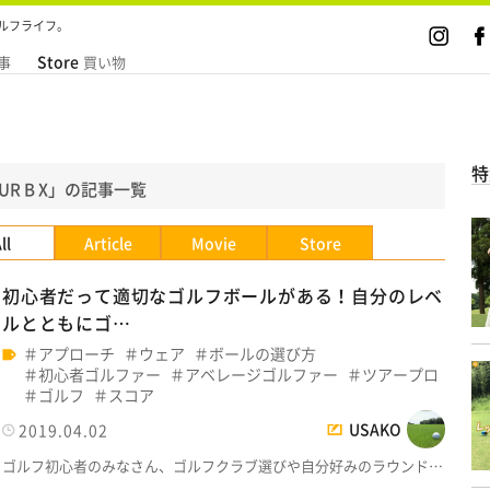
ルフライフ。
Store
事
買い物
特
UR B X」の記事一覧
ll
Article
Movie
Store
初心者だって適切なゴルフボールがある！自分のレベ
ルとともにゴ…
アプローチ
ウェア
ボールの選び方
初心者ゴルファー
アベレージゴルファー
ツアープロ
ゴルフ
スコア
USAKO
2019.04.02
ゴルフ初心者のみなさん、ゴルフクラブ選びや自分好みのラウンド…