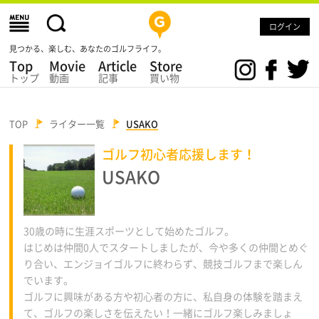
ログイン
見つかる、楽しむ、あなたのゴルフライフ。
Top
Movie
Article
Store
トップ
動画
記事
買い物
TOP
ライター一覧
USAKO
ゴルフ初心者応援します！
USAKO
30歳の時に生涯スポーツとして始めたゴルフ。
はじめは仲間0人でスタートしましたが、今や多くの仲間とめぐ
り合い、エンジョイゴルフに終わらず、競技ゴルフまで楽しん
でいます。
ゴルフに興味がある方や初心者の方に、私自身の体験を踏まえ
て、ゴルフの楽しさを伝えたい！一緒にゴルフ楽しみましょ