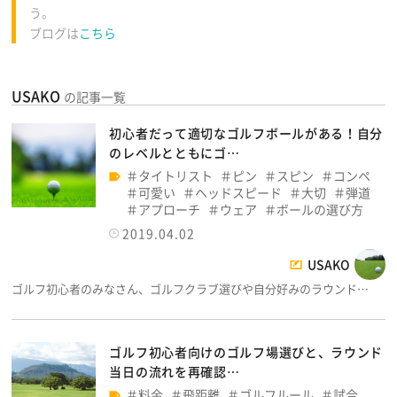
う。
ブログは
こちら
USAKO
の記事一覧
初心者だって適切なゴルフボールがある！自分
のレベルとともにゴ…
タイトリスト
ピン
スピン
コンペ
可愛い
ヘッドスピード
大切
弾道
アプローチ
ウェア
ボールの選び方
2019.04.02
USAKO
ゴルフ初心者のみなさん、ゴルフクラブ選びや自分好みのラウンド…
ゴルフ初心者向けのゴルフ場選びと、ラウンド
当日の流れを再確認…
料金
飛距離
ゴルフルール
試合