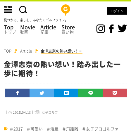
ログイン
見つかる、楽しむ、あなたのゴルフライフ。
Top
Movie
Article
Store
トップ
動画
記事
買い物
TOP
Article
金澤志奈の熱い想い！…
金澤志奈の熱い想い！踏み出した一
歩に期待！
2018.04.13
女子ゴルフ
2017
可愛い
活躍
飛距離
女子プロゴルファー