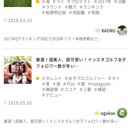
海
ライ
プロテスト
2017年
活躍
ラウンド
魅力
ランキング
柏原明日架
飛距離
笑顔
2018.03.10
KAORU
2017年QTランキング34位で2018年ツアー本格参戦の三…
厳選！超美人、超可愛い！インスタゴルフ女子
フォロワー数が多い…
タレント
女子プロゴルファー
タイ
骨
海
PGA
脚
Instagram
練習場
スコア
三重
練習
デビュー
2019.05.05
ogukao
厳選！超美人、超可愛い！インスタゴルフ女子フォロワー数が多い…