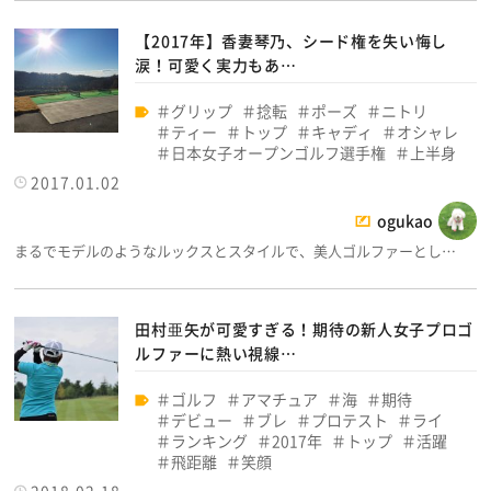
【2017年】香妻琴乃、シード権を失い悔し
涙！可愛く実力もあ…
グリップ
捻転
ポーズ
ニトリ
ティー
トップ
キャディ
オシャレ
日本女子オープンゴルフ選手権
上半身
2017.01.02
ogukao
まるでモデルのようなルックスとスタイルで、美人ゴルファーとし…
田村亜矢が可愛すぎる！期待の新人女子プロゴ
ルファーに熱い視線…
ゴルフ
アマチュア
海
期待
デビュー
ブレ
プロテスト
ライ
ランキング
2017年
トップ
活躍
飛距離
笑顔