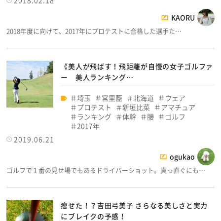
2018.02.18
KAORU
2018年度に向けて、2017年にプロテストに合格した選手た…
《美人が飛ばす！飛距離が自慢の女子ゴルファ
ー 美人ランキング…
埼玉
宮里藍
北海道
ウェア
プロテスト
新垣比菜
アマチュア
ランキング
体幹
腰
ゴルフ
2017年
2019.06.21
ogukao
ゴルフで１番の見せ場でもあるドライバーショット。真っ直ぐにも…
痩せた！？吉田弓美子 さらなる美しさと実力
にブレイクの予感！