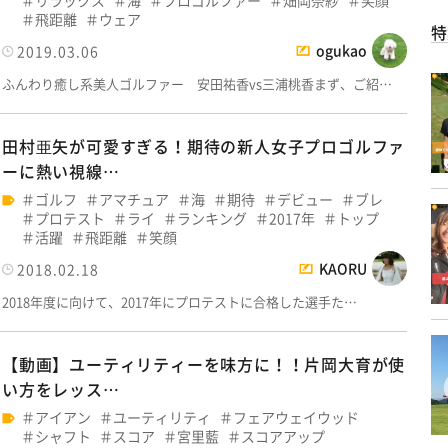
飛距離
ウェア
特
ogukao
2019.03.06
ふんわり癒し系美人ゴルファー 安田祐香vs三浦桃香まず、ご紹…
田村亜矢が可愛すぎる！期待の新人女子プロゴルファ
ーに熱い視線…
ゴルフ
アマチュア
海
期待
デビュー
ブレ
プロテスト
ライ
ランキング
2017年
トップ
活躍
飛距離
笑顔
KAORU
2018.02.18
2018年度に向けて、2017年にプロテストに合格した選手た…
【動画】ユーティリティーを味方に！！片岡大育が使
い方をレッス…
アイアン
ユーティリティ
フェアウェイウッド
シャフト
スコア
宮里藍
スコアアップ