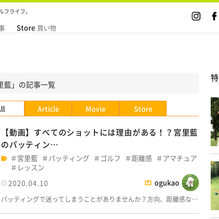
ルフライフ。
Store
事
買い物
特
里藍」の記事一覧
ll
Article
Movie
Store
【動画】すべてのショットには理由がある！？宮里藍
のパッティン…
宮里藍
パッティング
ゴルフ
距離感
アマチュア
レッスン
ogukao
2020.04.10
パッティングで迷ってしまうことがありませんか？方向、距離感な…