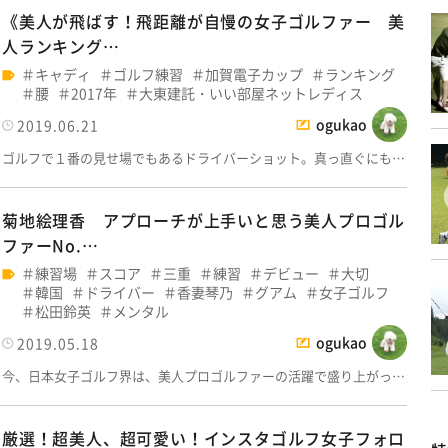
《美人が飛ばす！飛距離が自慢の女子ゴルファー 美
人ランキング…
キャディ
ゴルフ練習
加賀電子カップ
ランキング
腰
2017年
大東建託・いい部屋ネットレディス
ogukao
2019.06.21
ゴルフで１番の見せ場でもあるドライバーショット。真っ直ぐにも…
菊地絵理香 アプローチが上手いと思う美人プロゴル
ファーNo.…
練習場
スコア
三重
練習
デビュー
大切
韓国
ドライバー
香妻琴乃
グアム
女子ゴルフ
松田鈴英
メンタル
ogukao
2019.05.18
今、日本女子ゴルフ界は、美人プロゴルファーの活躍で盛り上がっ…
厳選！超美人、超可愛い！インスタゴルフ女子フォロ