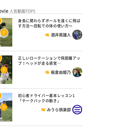
ovie
人気動画TOP5
身長に関わらずボールを遠くに飛ば
す方法～捻転での体の使い方～
酒井南雄人
正しいローテーションで飛距離アッ
プ！ヘッドが走る感覚…
板倉由姫乃
初心者ドライバー基本レッスン1
「テークバックの動き」
みうら倶楽部