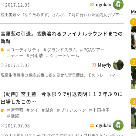
ogukao
2017.12.05
M
成田美寿々（なりたみすず）さんが、７月に行われた国内女子ツア…
宮里藍の引退。感動溢れるファイナルラウンドまでの
軌跡
ユーティリティ
グランドスラム
PGAツアー
ティー
飛距離
ショートゲーム
Mayfly
2017.12.02
現役生活最後の最終18番に姿を見せた宮里藍は、そのトレードマ…
【動画】宮里藍 今季限りで引退表明！１２年ぶりに
出場したこの…
宮里藍
タイ
試合
ブリヂストン
上田桃子
活躍
ogukao
2017.07.08
２０１７年５月２１日に行われた中京テレビ・ブリヂストンレディ…