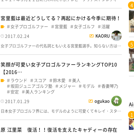
宮里藍は最近どうしてる？再起にかける今季に期待！
女子プロゴルファー
宮里藍
女子ゴルフ
活躍
KAORU
2017.02.24
女子プロゴルファーの代名詞ともいえる宮里藍選手。知らない方は…
笑顔が可愛い女子プロゴルファーランキングTOP10
【2016…
ラウンド
スコア
鈴木愛
美人
坂田ジュニアゴルフ塾
メジャー
モデル
香妻琴乃
安定
美人ランキング
ogukao
2017.01.29
Ai
日本女子プロゴルフ界には、モデルのように可愛くてキレイ・スタ…
原 江里菜 復活！！復活を支えたキャディーの存在