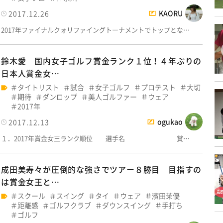
KAORU
2017.12.26
2017年ファイナルクォリファイングトーナメントでトップとな…
鈴木愛 国内女子ゴルフ賞金ランク１位！４年ぶりの
日本人賞金女…
タイトリスト
試合
女子ゴルフ
プロテスト
大切
期待
ダンロップ
美人ゴルファー
ウェア
2017年
ogukao
2017.12.13
１．2017年賞金女王ランク順位 選手名 賞…
成田美寿々が圧倒的な強さでツアー８勝目 目指すの
は賞金女王と…
スクール
スイング
タイ
ウェア
濱田茉優
距離感
ゴルフクラブ
ダウンスイング
手打ち
ゴルフ