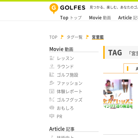
見つかる、楽しむ、あなたのゴ
Top
Movie
Article
トップ
動画
記
TOP
タグ一覧
宮里藍
Movie
動画
TAG
「宮
レッスン
ラウンド
A
ゴルフ施設
ファッション
体験レポート
ゴルフグッズ
おもしろ
PR
Article
記事
技術向上