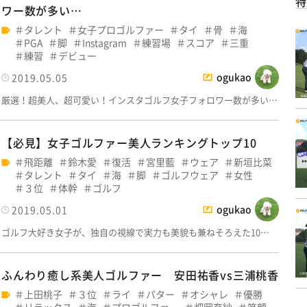
特
ワー数が多い…
タレント
女子プロゴルファー
タイ
骨
海
PGA
脚
Instagram
練習場
スコア
三重
練習
デビュー
ogukao
2019.05.05
厳選！超美人、超可愛い！インスタゴルフ女子フォロワー数が多い…
【必見】女子ゴルファー美人ランキングトップ10
飛距離
鈴木愛
復活
宮里藍
ウェア
新垣比菜
タレント
タイ
海
脚
ゴルフウェア
女性
３位
体幹
ゴルフ
ogukao
2019.05.01
ゴルフ大好き女子が、独自の視線で実力も美貌も兼ねそろえた10…
ふんわり癒し系美人ゴルファー 安田祐香vs三浦桃香
上田桃子
３位
ライ
パター
オシャレ
優勝
リラックス
海
プロゴルファー
畑岡奈紗
笑顔