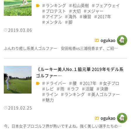
ランキング
松山英樹
フェアウェイ
プロテスト
大切
メジャー
アイアン
海外
練習
2017年
メンタル
脚
2019.03.06
ogukao
ふんわり癒し系美人ゴルファー 安田祐香vs三浦桃香まず、ご紹…
《ルーキー美人No.１脇元華 2019年モデル系
ゴルファー…
ドライバー
腰
2017年
女子プロ
レビ
雨
ラフ
活躍
決勝
ライン
ランキング
美人ゴルファー
魅力
2019.02.25
ogukao
今、日本女子プロゴルフ界が熱いですよね。強く美しい選手たちの…