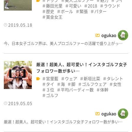
藤田光里
可愛い
2018
ラウンド
歴史
ボール
緊張
パター
賞金女王
2019.05.18
ogukao
今、日本女子ゴルフ界は、美人プロゴルファーの活躍で盛り上がっ…
厳選！超美人、超可愛い！インスタゴルフ女子
フォロワー数が多い…
宮里藍
ウェア
新垣比菜
タレント
タイ
海
脚
ゴルフウェア
女性
３位
平均バーディー数
体幹
ゴルフ
2019.05.05
ogukao
厳選！超美人、超可愛い！インスタゴルフ女子フォロワー数が多い…