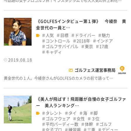
今話題の女子プロゴルフ界！インスタグラムでも大人気の井上莉花…
《GOLFESインタビュー第１弾》 今綾奈 黄
金世代の一員と…
人気
目標
ドライバー
魅力
コントロール
2018年
インドア
ゴルフサバイバル
東京
17歳
キャディ
2019.08.18
ゴルフェス運営事務局
黄金世代の１人。今綾奈さんがGOLFESのカメラの前で語って…
《美人が飛ばす！飛距離が自慢の女子ゴルファ
ー 美人ランキング…
タレント
タイ
海
脚
ゴルフウェア
女性
３位
平均バーディー数
体幹
ゴルフ
女子プロ
練習場
三重
デビュー