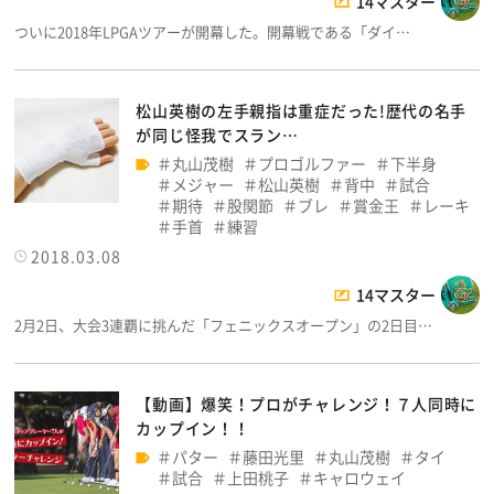
14マスター
ついに2018年LPGAツアーが開幕した。開幕戦である「ダイ…
松山英樹の左手親指は重症だった!歴代の名手
が同じ怪我でスラン…
丸山茂樹
プロゴルファー
下半身
メジャー
松山英樹
背中
試合
期待
股関節
ブレ
賞金王
レーキ
手首
練習
2018.03.08
14マスター
2月2日、大会3連覇に挑んだ「フェニックスオープン」の2日目…
【動画】爆笑！プロがチャレンジ！７人同時に
カップイン！！
パター
藤田光里
丸山茂樹
タイ
試合
上田桃子
キャロウェイ