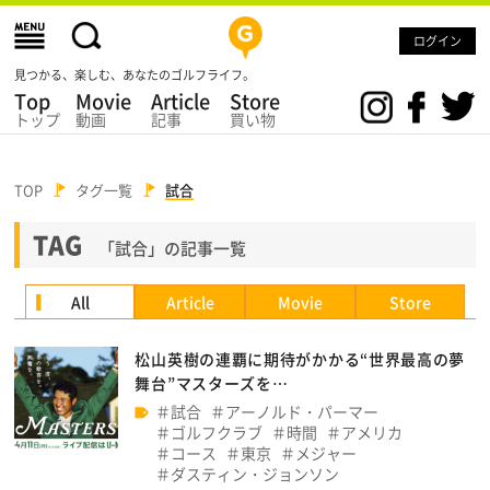
ログイン
見つかる、楽しむ、あなたのゴルフライフ。
Top
Movie
Article
Store
トップ
動画
記事
買い物
TOP
タグ一覧
試合
TAG
「試合」の記事一覧
All
Article
Movie
Store
松山英樹の連覇に期待がかかる“世界最高の夢
舞台”マスターズを…
試合
アーノルド・パーマー
ゴルフクラブ
時間
アメリカ
コース
東京
メジャー
ダスティン・ジョンソン