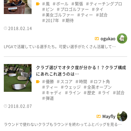
風
ボール
緊張
ティーチングプロ
ピン
プロゴルファー
タイ
美女ゴルファー
ティー
試合
2017年
期待
2018.02.14
ogukao
LPGAで活躍している選手たち。可愛い選手がたくさん活躍して…
クラブ選びでオタク度が分かる！？クラブ構成
にあれこれ迷うのは…
優勝
スコア
時間
ロフト角
ティー
ウェッジ
全英オープン
キャディ
ライン
歴史
ライ
試合
弾道
2018.02.07
Mayfly
ラウンドで使わないクラブもラウンドを終わってふとバッグを見る…