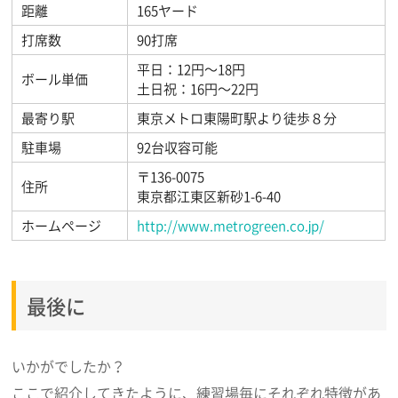
距離
165ヤード
打席数
90打席
平日：12円～18円
ボール単価
土日祝：16円～22円
最寄り駅
東京メトロ東陽町駅より徒歩８分
駐車場
92台収容可能
〒136-0075
住所
東京都江東区新砂1-6-40
ホームページ
http://www.metrogreen.co.jp/
最後に
いかがでしたか？
ここで紹介してきたように、練習場毎にそれぞれ特徴があ