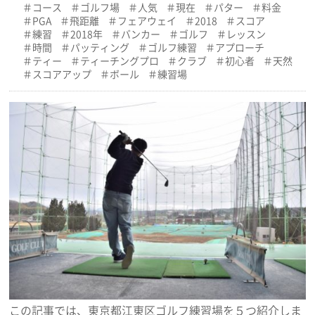
コース
ゴルフ場
人気
現在
パター
料金
PGA
飛距離
フェアウェイ
2018
スコア
練習
2018年
バンカー
ゴルフ
レッスン
時間
パッティング
ゴルフ練習
アプローチ
ティー
ティーチングプロ
クラブ
初心者
天然
スコアアップ
ボール
練習場
この記事では、東京都江東区ゴルフ練習場を５つ紹介しま