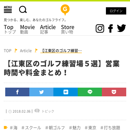
ログイン
見つかる、楽しむ、あなたのゴルフライフ。
Top
Movie
Article
Store
トップ
動画
記事
買い物
TOP
Article
【江東区のゴルフ練習…
【江東区のゴルフ練習場５選】営業
時間や料金まとめ！
2018.02.06
トピック
海
スクール
朝ゴルフ
魅力
東京
打ち放題