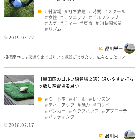
練習場
打ち放題
時間
スクール
女性
テクニック
ゴルフクラブ
人気
ティー
東京
24時間営業
リズム
2019.03.22
品川栄一
相模原市には夜遅くまでゴルフの練習ができたり、広々としたロン…
【墨田区のゴルフ練習場２選】通いやすい打ち
っ放し練習場を見つ…
ミート率
ボール
レッスン
ティーアップ
魅力
コンペ
バンカー
クラブハウス
アプローチ
パッティング
2018.02.17
品川栄一