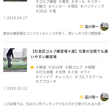
ゴルフ練習
東京
ボール
パター
魅力
バンカー
現在
パッティング
2018
風
2019.04.17
品川栄一
都会の練習場はコンパクトなところが多く、思いっきり打つ開放感…
【杉並区ゴルフ練習場４選】仕事の合間でも通
いやすい練習場
弾道
2018年
朝ゴルフ
時間
打ち放題
天然
人気
ライ
インドア
レッスン
ゴルフスクール
アプローチ
2018.02.12
品川栄一
この記事では、住みたい町ランキングでもたびたび挙げられる人気…