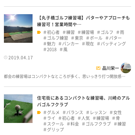
【丸子橋ゴルフ練習場】パターやアプローチも
練習可！営業時間や…
初心者
練習
練習場
ゴルフ
雨
ゴルフ練習
東京
ボール
パター
魅力
バンカー
現在
パッティング
2018
風
2019.04.17
品川栄一
都会の練習場はコンパクトなところが多く、思いっきり打つ開放感…
住宅街にあるコンパクトな練習場、川崎のアル
バゴルフクラブ
グルメ
バランス
レッスン
女性
ライ
初心者
人気
練習場
骨
スクール
料金
ゴルフクラブ
練習
グリップ