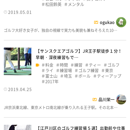
松田鈴英
メンタル
2019.05.01
ogukao
ゴルフ大好き女子が、独自の視線で実力も美貌も兼ねそろえた10…
【サンスクエアゴルフ】JR王子駅徒歩１分！
早朝・深夜練習もで…
料金
時間
練習
ティー
ゴルフ
ライ
練習場
ゴルフ練習
東京
富士山
埼玉
ボール
ティーアップ
2017年
2019.04.25
品川栄一
JR京浜東北線、東京メトロ南北線が乗り入れる王子駅。その北本…
【江戸川区のゴルフ練習場５選】出勤前や仕事