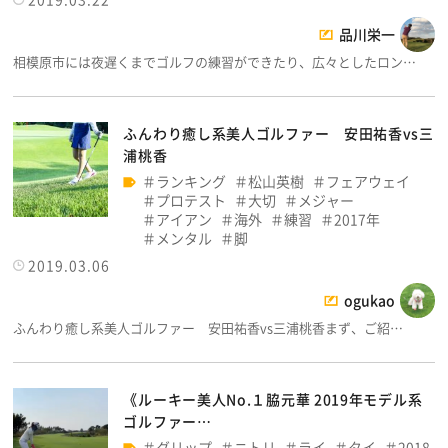
品川栄一
相模原市には夜遅くまでゴルフの練習ができたり、広々としたロン…
ふんわり癒し系美人ゴルファー 安田祐香vs三
浦桃香
ランキング
松山英樹
フェアウェイ
プロテスト
大切
メジャー
アイアン
海外
練習
2017年
メンタル
脚
2019.03.06
ogukao
ふんわり癒し系美人ゴルファー 安田祐香vs三浦桃香まず、ご紹…
《ルーキー美人No.１脇元華 2019年モデル系
ゴルファー…
グリップ
ニトリ
ライ
タイ
2018