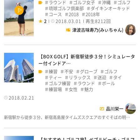
ラウンド
ゴルフ女子
沖縄
ゴルフ
琉球ゴルフ倶楽部
ダイキンオーキッド
コース
2018
2018年
2
2018.03.01
再生8212回
津波古味寿乃(みぃちゃん)
【BOX GOLF】新宿駅徒歩３分！シミュレータ
ー付インドア…
練習
不安
グローブ
ゴルフ
ティー
リラックス
送迎
タイ
ゴルフ練習
ラウンド
ボール
練習場
女性
魅力
2018.02.21
品川栄一
新宿駅から徒歩３分、新宿高島屋タイムズスクエアのすぐそばの明…
【おすすめ！ゴルフ旅】ペブルビーチ・ゴルフ