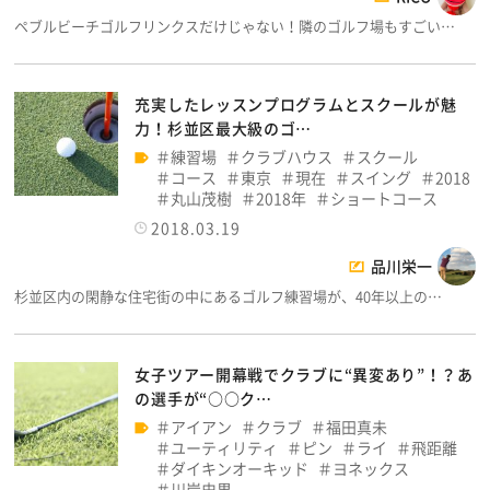
ペブルビーチゴルフリンクスだけじゃない！隣のゴルフ場もすごい…
充実したレッスンプログラムとスクールが魅
力！杉並区最大級のゴ…
練習場
クラブハウス
スクール
コース
東京
現在
スイング
2018
丸山茂樹
2018年
ショートコース
2018.03.19
品川栄一
杉並区内の閑静な住宅街の中にあるゴルフ練習場が、40年以上の…
女子ツアー開幕戦でクラブに“異変あり”！？あ
の選手が“○○ク…
アイアン
クラブ
福田真未
ユーティリティ
ピン
ライ
飛距離
ダイキンオーキッド
ヨネックス
川岸史果