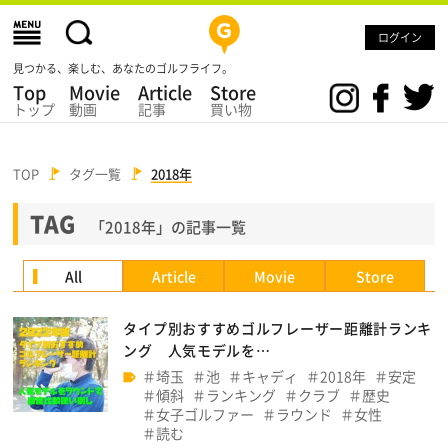
ログイン
見つかる、楽しむ、あなたのゴルフライフ。
Top
Movie
Article
Store
トップ
動画
記事
買い物
TOP
タグ一覧
2018年
TAG
「2018年」の記事一覧
All
Article
Movie
Store
タイプ別おすすめゴルフレーザー距離計ランキ
ング 人気モデルを…
埼玉
池
キャディ
2018年
安定
傾斜
ランキング
クラブ
歴史
女子ゴルファー
ラウンド
女性
読む