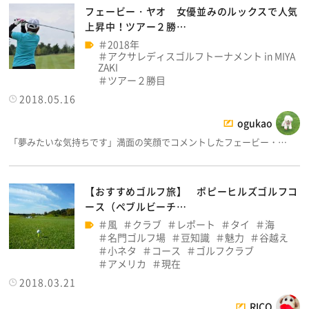
フェービー・ヤオ 女優並みのルックスで人気
上昇中！ツアー２勝…
2018年
アクサレディスゴルフトーナメント in MIYA
ZAKI
ツアー２勝目
2018.05.16
ogukao
「夢みたいな気持ちです」満面の笑顔でコメントしたフェービー・…
【おすすめゴルフ旅】 ポピーヒルズゴルフコ
ース（ペブルビーチ…
風
クラブ
レポート
タイ
海
名門ゴルフ場
豆知識
魅力
谷越え
小ネタ
コース
ゴルフクラブ
アメリカ
現在
2018.03.21
RICO