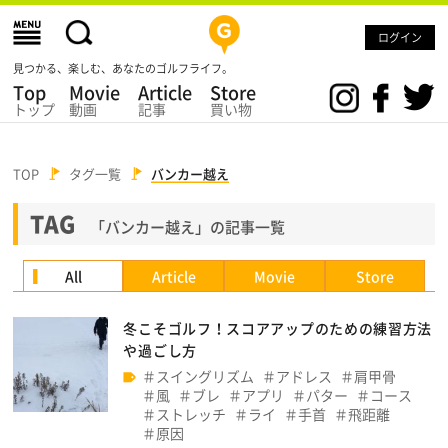
ログイン
見つかる、楽しむ、あなたのゴルフライフ。
Top
Movie
Article
Store
トップ
動画
記事
買い物
TOP
タグ一覧
バンカー越え
TAG
「バンカー越え」の記事一覧
All
Article
Movie
Store
冬こそゴルフ！スコアアップのための練習方法
や過ごし方
スイングリズム
アドレス
肩甲骨
風
ブレ
アプリ
パター
コース
ストレッチ
ライ
手首
飛距離
原因