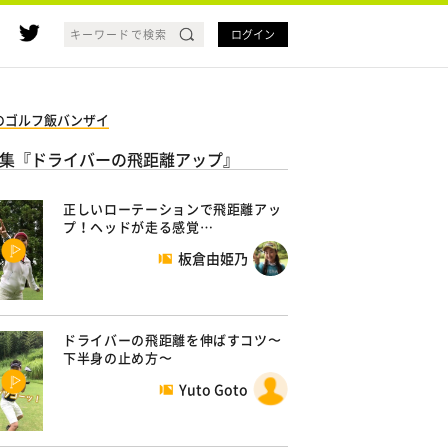
ログイン
のゴルフ飯バンザイ
集『ドライバーの飛距離アップ』
正しいローテーションで飛距離アッ
プ！ヘッドが走る感覚…
板倉由姫乃
ドライバーの飛距離を伸ばすコツ〜
下半身の止め方〜
Yuto Goto