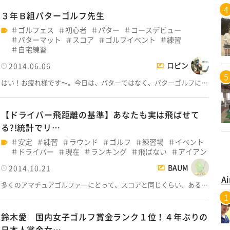
３年Ｂ組パターゴルフ先生
ゴルフェス
初心者
パター
コースデビュー
パターマット
スコア
ゴルフイベント
練習
自宅練習
ロビン
2014.06.06
はい！お疲れ様です～。今日は、パターではなく、パターゴルフに…
【ドライバー飛距離の基準】あなたも実は飛ばせて
る?!統計でリ…
安定
練習
ラウンド
ゴルフ
練習場
イベント
ドライバー
現在
ランキング
飛ばない
アイアン
BAUM
2014.10.21
Ai
多くのアマチュアゴルファーにとって、スコアと同じくらい、ある…
鈴木愛 国内女子ゴルフ賞金ランク１位！４年ぶりの
日本人賞金女…