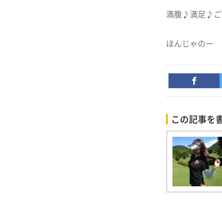
満腹♪満足♪ごち
ほんじゃのー
この記事を