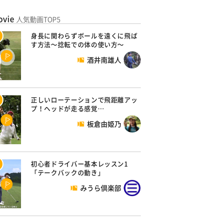
ovie
人気動画TOP5
身長に関わらずボールを遠くに飛ば
す方法～捻転での体の使い方～
酒井南雄人
正しいローテーションで飛距離アッ
プ！ヘッドが走る感覚…
板倉由姫乃
初心者ドライバー基本レッスン1
「テークバックの動き」
みうら倶楽部