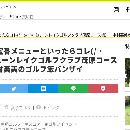
ルフライフ。
Store
事
買い物
たらコレ(/・ω・)/（ムーンレイクゴルフクラブ茂原コース様）│中村英美
特
定番メニューといったらコレ(/・
（ムーンレイクゴルフクラブ茂原コース
村英美のゴルフ飯バンザイ
女子ゴルフ
トピック
冬ゴルフ
スコア
ゴルフイベント
ゴルフクラブ茂原コース